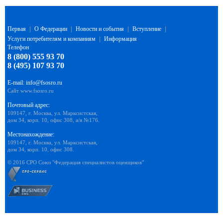
Первая
|
О Федерации
|
Новости и события
|
Вступление
|
Услуги потребителям и компаниям
|
Информация
Телефон
8 (800) 555 93 70
8 (495) 107 93 70
E-mail:
info@fsosro.ru
Сайт
www.fsosro.ru
Почтовый адрес:
109147, г. Москва, ул. Марксистская,
дом 34, корп. 10, офис 308, а/я №176.
Местонахождение:
109147, г. Москва, ул. Марксистская,
дом 34, корп. 10, офис 308.
© 2016 СРО Союз "Федерация специалистов оценщиков"