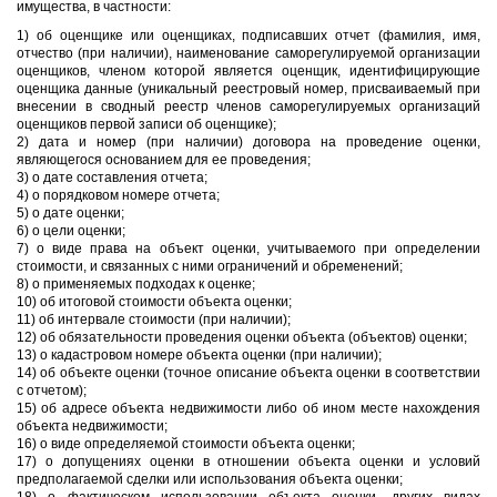
имущества, в частности:
1) об оценщике или оценщиках, подписавших отчет (фамилия, имя,
отчество (при наличии), наименование саморегулируемой организации
оценщиков, членом которой является оценщик, идентифицирующие
оценщика данные (уникальный реестровый номер, присваиваемый при
внесении в сводный реестр членов саморегулируемых организаций
оценщиков первой записи об оценщике);
2) дата и номер (при наличии) договора на проведение оценки,
являющегося основанием для ее проведения;
3) о дате составления отчета;
4) о порядковом номере отчета;
5) о дате оценки;
6) о цели оценки;
7) о виде права на объект оценки, учитываемого при определении
стоимости, и связанных с ними ограничений и обременений;
8) о применяемых подходах к оценке;
10) об итоговой стоимости объекта оценки;
11) об интервале стоимости (при наличии);
12) об обязательности проведения оценки объекта (объектов) оценки;
13) о кадастровом номере объекта оценки (при наличии);
14) об объекте оценки (точное описание объекта оценки в соответствии
с отчетом);
15) об адресе объекта недвижимости либо об ином месте нахождения
объекта недвижимости;
16) о виде определяемой стоимости объекта оценки;
17) о допущениях оценки в отношении объекта оценки и условий
предполагаемой сделки или использования объекта оценки;