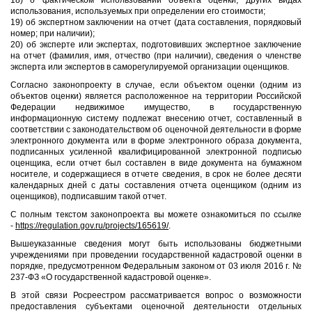
18) о фактическом использовании объекта оценки, других видах
использования, используемых при определении его стоимости;
19) об экспертном заключении на отчет (дата составления, порядковый
номер; при наличии);
20) об эксперте или экспертах, подготовивших экспертное заключение
на отчет (фамилия, имя, отчество (при наличии), сведения о членстве
эксперта или экспертов в саморегулируемой организации оценщиков.
Согласно законопроекту в случае, если объектом оценки (одним из
объектов оценки) является расположенное на территории Российской
Федерации недвижимое имущество, в государственную
информационную систему подлежат внесению отчет, составленный в
соответствии с законодательством об оценочной деятельности в форме
электронного документа или в форме электронного образа документа,
подписанных усиленной квалифицированной электронной подписью
оценщика, если отчет был составлен в виде документа на бумажном
носителе, и содержащиеся в отчете сведения, в срок не более десяти
календарных дней с даты составления отчета оценщиком (одним из
оценщиков), подписавшим такой отчет.
С полным текстом законопроекта вы можете ознакомиться по ссылке
-
https://regulation.gov.ru/projects/165619/
.
Вышеуказанные сведения могут быть использованы бюджетными
учреждениями при проведении государственной кадастровой оценки в
порядке, предусмотренном Федеральным законом от 03 июля 2016 г. №
237-ФЗ «О государственной кадастровой оценке».
В этой связи Росреестром рассматривается вопрос о возможности
предоставления субъектами оценочной деятельности отдельных