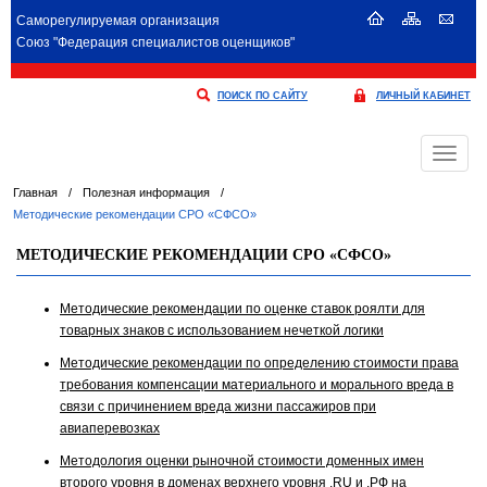
Саморегулируемая организация
Союз "Федерация специалистов оценщиков"
ПОИСК ПО САЙТУ
ЛИЧНЫЙ КАБИНЕТ
Меню
Главная
/
Полезная информация
/
Методические рекомендации СРО «СФСО»
МЕТОДИЧЕСКИЕ РЕКОМЕНДАЦИИ СРО «СФСО»
Методические рекомендации по оценке ставок роялти для
товарных знаков с использованием нечеткой логики
Методические рекомендации по определению стоимости права
требования компенсации материального и морального вреда в
связи с причинением вреда жизни пассажиров при
авиаперевозках
Методология оценки рыночной стоимости доменных имен
второго уровня в доменах верхнего уровня .RU и .РФ на