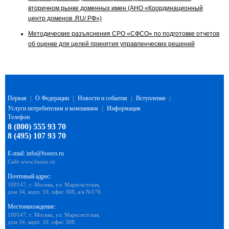
вторичном рынке доменных имен (АНО «Координационный
центр доменов .RU/.РФ»)
Методические разъяснения СРО «СФСО» по подготовке отчетов
об оценке для целей принятия управленческих решений
Первая
|
О Федерации
|
Новости и события
|
Вступление
|
Услуги потребителям и компаниям
|
Информация
Телефон
8 (800) 555 93 70
8 (495) 107 93 70
E-mail:
info@fsosro.ru
Сайт
www.fsosro.ru
Почтовый адрес:
109147, г. Москва, ул. Марксистская,
дом 34, корп. 10, офис 308, а/я №176.
Местонахождение:
109147, г. Москва, ул. Марксистская,
дом 34, корп. 10, офис 308.