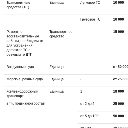
Транспортные
Единица
Легковое ТС
10 000
средства (ТС)
Грузовое ТС
10 000
Ремонтно-
Транспортное
-
15 000
восстановительные
средство
работы, необходимые
для устранения
дефектов ТС в
результате ДТП
Воздушные суда
Единица
-
от 50 00
Морские, речные суда
Единица
-
от 25 00
Железнодорожный
Единица
1
18 000
транспорт,
в т.ч. подвижной состав
от 2 до 5
25 000
от 5 до 100
50 000