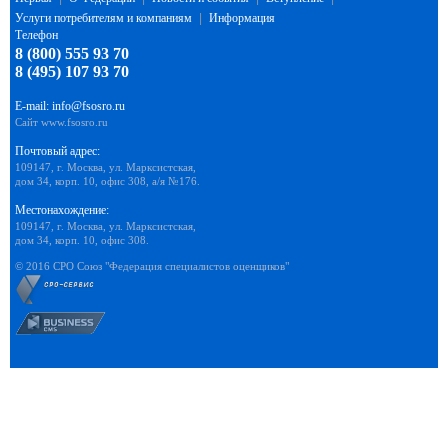
Услуги потребителям и компаниям
|
Информация
Телефон
8 (800) 555 93 70
8 (495) 107 93 70
E-mail:
info@fsosro.ru
Сайт
www.fsosro.ru
Почтовый адрес:
109147, г. Москва, ул. Марксистская,
дом 34, корп. 10, офис 308, а/я №176.
Местонахождение:
109147, г. Москва, ул. Марксистская,
дом 34, корп. 10, офис 308.
© 2016 СРО Союз "Федерация специалистов оценщиков"