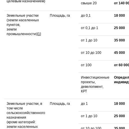
целевым назначением)
свыше 20
от 140 0
Земельные участки
Площадь, га
до 0,1
18 000
(земли населенных
пунктов,
от 0,1 до 1
25 000
земли
промышленности)
[1]
от 1 до 10
35 000
от 10 до 100
45 000
от 100
от 60 00
Инвестиционные
Определ
проекты,
индивид
девелопмент,
КРТ
Земельные участки, в
Площадь, га
до 1
18 000
том числе
сельскохозяйственного
от 1 до 10
25 000
назначения
(кроме категорий:
земли населенных
от 10 до 100
35 000