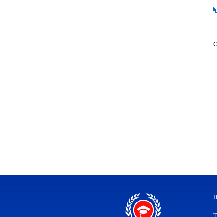
С
П
Т