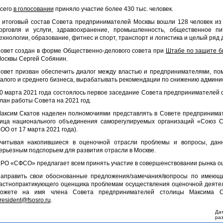
сего
в голосовании
приняло участие более 430 тыс. человек.
 итоговый состав Совета предпринимателей Москвы вошли 128 человек из 
орговля и услуги, здравоохранение, промышленность, общественное п
ехнологии, образование, фитнес и спорт, транспорт и логистика и целый ряд 
овет создан в форме Общественно-делового совета при
Штабе по защите б
осквы Сергей Собянин.
овет призван обеспечить диалог между властью и предпринимателями, пом
алого и среднего бизнеса, вырабатывать рекомендации по снижению админи
0 марта 2021 года состоялось первое заседание Совета предпринимателей 
лан работы Совета на 2021 год.
аксим Скатов наделен полномочиями представлять в Совете предпринима
ица национального объединения саморегулируемых организаций «Союз 
ОО от 17 марта 2021 года).
читывая накопившиеся в оценочной отрасли проблемы и вопросы, дан
ерьезным подспорьем для развития отрасли в Москве.
РО «СФСО» предлагает всем принять участие в совершенствовании рынка оц
аправить свои обоснованные предложения/замечания/вопросы по имеющ
астнопрактикующего оценщика проблемам осуществления оценочной деяте
ожете на имя члена Совета предпринимателей столицы Максима Ск
resident@fsosro.ru
.
Да
ра