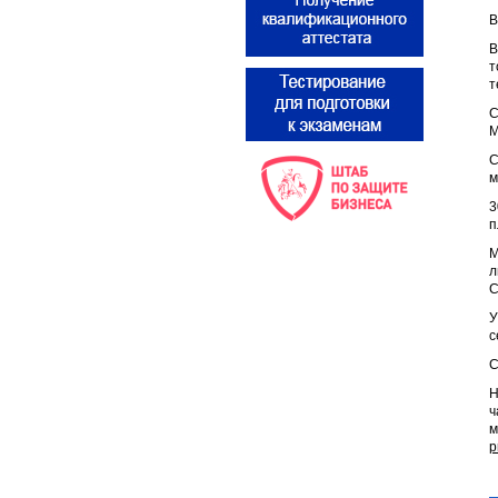
В
В
т
т
С
М
С
м
3
п
М
л
С
У
с
С
Н
ч
м
p