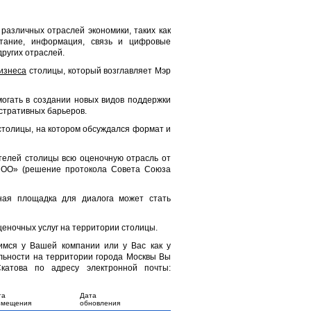
различных отраслей экономики, таких как
итание, информация, связь и цифровые
других отраслей.
изнеса
столицы, который возглавляет Мэр
огать в создании новых видов поддержки
стративных барьеров.
столицы, на котором обсуждался формат и
телей столицы всю оценочную отрасль от
СОО» (решение протокола Совета Союза
ная площадка для диалога может стать
еночных услуг на территории столицы.
имся у Вашей компании или у Вас как у
льности на территории города Москвы Вы
атова по адресу электронной почты:
та
Дата
змещения
обновления