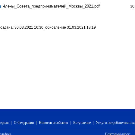
Члены_Совета_предпринимателей_Москвы_2021.pdf
30
оздана: 30.03.2021 16:30, обновление 31.03.2021 18:19
ервая
|
О Федерации
|
Новости и события
|
Вступление
|
Услуги потребителям и 
елефон
Почтовый адрес: