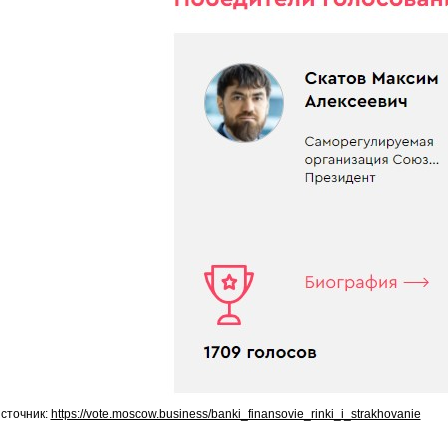
сточник:
https://vote.moscow.business/banki_finansovie_rinki_i_strakhovanie