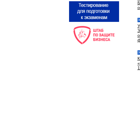
Б
о
3
У
3
о
ф
3
К
«
1