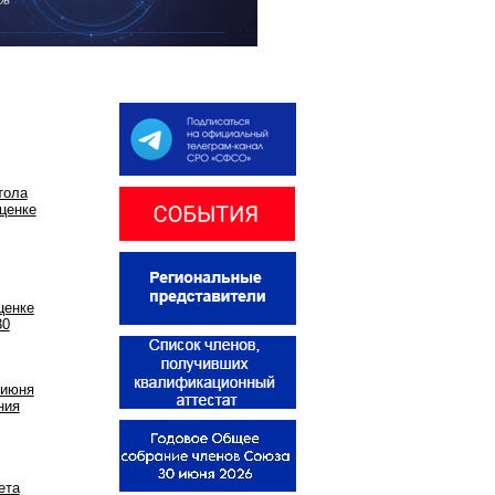
тола
ценке
ценке
30
 июня
ния
ета