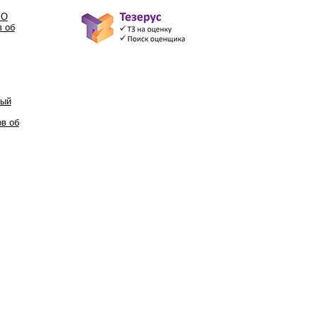
РО
в об
ный
в об