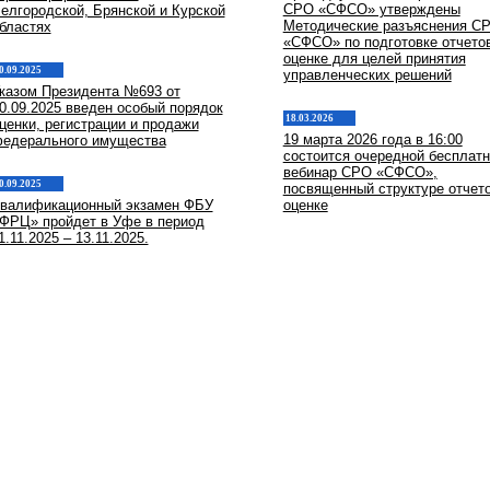
СРО «СФСО» утверждены
елгородской, Брянской и Курской
Методические разъяснения С
бластях
«СФСО» по подготовке отчето
оценке для целей принятия
0.09.2025
управленческих решений
казом Президента №693 от
0.09.2025 введен особый порядок
18.03.2026
ценки, регистрации и продажи
19 марта 2026 года в 16:00
едерального имущества
состоится очередной бесплат
вебинар СРО «СФСО»,
0.09.2025
посвященный структуре отчето
валификационный экзамен ФБУ
оценке
ФРЦ» пройдет в Уфе в период
1.11.2025 – 13.11.2025.