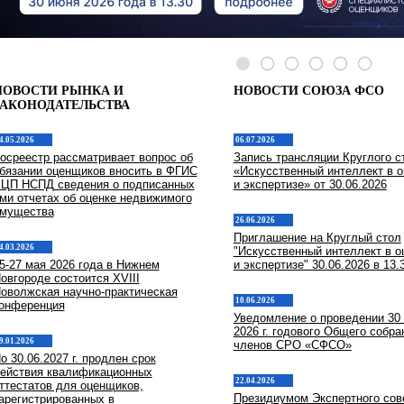
НОВОСТИ РЫНКА И
НОВОСТИ СОЮЗА ФСО
ЗАКОНОДАТЕЛЬСТВА
4.05.2026
06.07.2026
осреестр рассматривает вопрос об
Запись трансляции Круглого с
бязании оценщиков вносить в ФГИС
«Искусственный интеллект в о
ЦП НСПД сведения о подписанных
и экспертизе» от 30.06.2026
ми отчетах об оценке недвижимого
мущества
26.06.2026
Приглашение на Круглый стол
4.03.2026
"Искусственный интеллект в о
5-27 мая 2026 года в Нижнем
и экспертизе" 30.06.2026 в 13.
овгороде состоится XVIII
оволжская научно-практическая
10.06.2026
онференция
Уведомление о проведении 30
2026 г. годового Общего собра
9.01.2026
членов СРО «СФСО»
о 30.06.2027 г. продлен срок
ействия квалификационных
22.04.2026
ттестатов для оценщиков,
Президиумом Экспертного сов
арегистрированных в