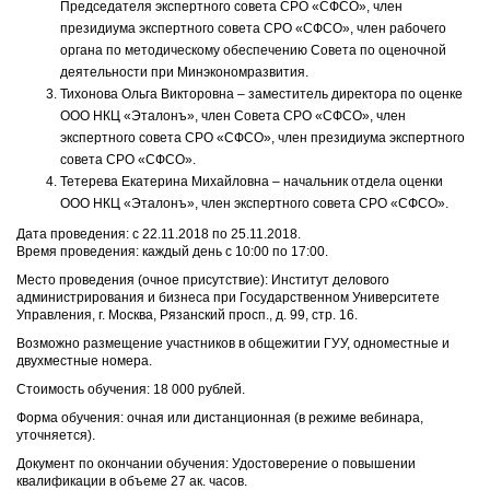
Председателя экспертного совета СРО «СФСО», член
президиума экспертного совета СРО «СФСО», член рабочего
органа по методическому обеспечению Совета по оценочной
деятельности при Минэкономразвития.
Тихонова Ольга Викторовна – заместитель директора по оценке
ООО НКЦ «Эталонъ», член Совета СРО «СФСО», член
экспертного совета СРО «СФСО», член президиума экспертного
совета СРО «СФСО».
Тетерева Екатерина Михайловна – начальник отдела оценки
ООО НКЦ «Эталонъ», член экспертного совета СРО «СФСО».
Дата проведения: с 22.11.2018 по 25.11.2018.
Время проведения: каждый день с 10:00 по 17:00.
Место проведения (очное присутствие): Институт делового
администрирования и бизнеса при Государственном Университете
Управления, г. Москва, Рязанский просп., д. 99, стр. 16.
Возможно размещение участников в общежитии ГУУ, одноместные и
двухместные номера.
Стоимость обучения: 18 000 рублей.
Форма обучения: очная или дистанционная (в режиме вебинара,
уточняется).
Документ по окончании обучения: Удостоверение о повышении
квалификации в объеме 27 ак. часов.