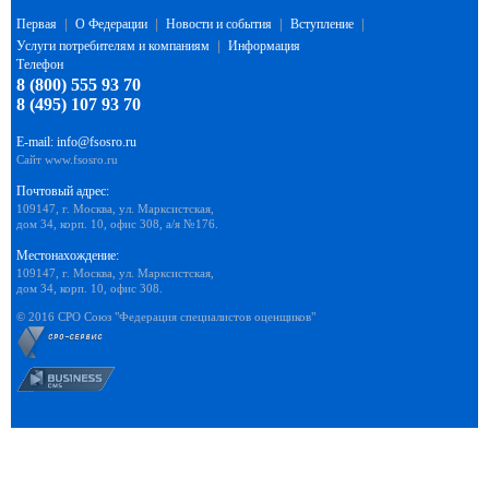
Первая
|
О Федерации
|
Новости и события
|
Вступление
|
Услуги потребителям и компаниям
|
Информация
Телефон
8 (800) 555 93 70
8 (495) 107 93 70
E-mail:
info@fsosro.ru
Сайт
www.fsosro.ru
Почтовый адрес:
109147, г. Москва, ул. Марксистская,
дом 34, корп. 10, офис 308, а/я №176.
Местонахождение:
109147, г. Москва, ул. Марксистская,
дом 34, корп. 10, офис 308.
© 2016 СРО Союз "Федерация специалистов оценщиков"