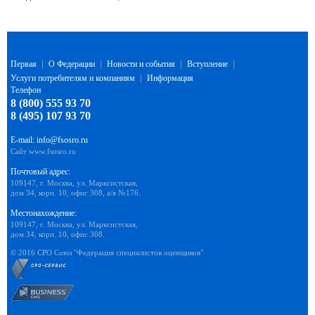
Первая
|
О Федерации
|
Новости и события
|
Вступление
|
Услуги потребителям и компаниям
|
Информация
Телефон
8 (800) 555 93 70
8 (495) 107 93 70
E-mail:
info@fsosro.ru
Сайт
www.fsosro.ru
Почтовый адрес:
109147, г. Москва, ул. Марксистская,
дом 34, корп. 10, офис 308, а/я №176.
Местонахождение:
109147, г. Москва, ул. Марксистская,
дом 34, корп. 10, офис 308.
© 2016 СРО Союз "Федерация специалистов оценщиков"