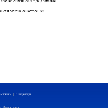
 позднее 29 июня 2026 года (с пометкой
ршет и позитивное настроение!
компаниям
|
Информация
ул. Марксистская,