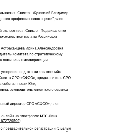
льности». Спикер - Жуковский Владимир
ество профессионалов оценки", член
й экспертизе». Спикер - Подшиваленко
бно-экспертной палаты Российской
– Астраханцева Ирина Александровна,
одитель Комитета по стратегическому
са повышения квалификации
 ускорение подготовки заключений».
о Совета СРО «СФСО», представитель СРО
а собственности Юг»;
овна, руководитель клиентского сервиса
льный директор СРО «СФСО», член
 и онлайн на платформе МТС-Линк
/21672729509
).
, по предварительной регистрации (с целью