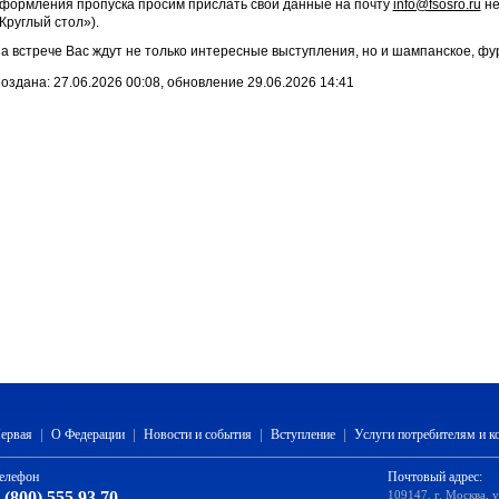
формления пропуска просим прислать свои данные на почту
info@fsosro.ru
не
Круглый стол»).
а встрече Вас ждут не только интересные выступления, но и шампанское, фу
оздана: 27.06.2026 00:08, обновление 29.06.2026 14:41
ервая
|
О Федерации
|
Новости и события
|
Вступление
|
Услуги потребителям и 
елефон
Почтовый адрес:
 (800) 555 93 70
109147, г. Москва, 