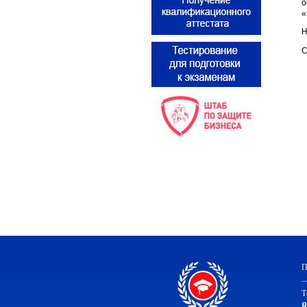
о
«
Н
С
П
Т
8