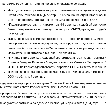
 программе мероприятия запланированы следующие доклады:
«Методические и правовые вопросы применения ИИ в оценочной деяте
Витальевич, генеральный директор СРО Ассоциация оценщиков "Сообщ
Совета национального объединения СРО оценщиков "Союз СОО";
«Практика применения инструментов ИИ в оценке и судебной оценочно
Денис Валерьевич, к.э.н., оценщик I категории, MRICS, президент Суде
Федерации;
«Большие языковые модели в экспертизе отчетов об оценке». Спикер 
доктор экономических наук, оценщик, аудитор, аналитик данных, руков
развитию Ассоциации СРОО «Экспертный совет», автор и ведущий кур
«Искусственный интеллект в оценочной практике».
«ИИ-аналитик в оценке и судебной экспертизе: автоматизация рутины и
Спикер - Макурин Вячеслав Владимирович, член Совета и Экспертног
«СФСО» по Волгоградской области, директор ООО «Экспертиза и оценк
«Цифровая ипотека: роль оценщика». Спикер - Ходаева Ольга Вячеслав
ООО «Мобильный оценщик».
одератором мероприятия выступит Угожаева Ольга Александровна – генера
бщественного совета Росимущества, член Совета Союза СОО.
ероприятие бесплатное и проводится в смешанном формате – как очно, так
предварительная регистрация обязательна -
https://my.mts-link.ru/j/48973423
чное участие возможно по адресу: г. Москва, ул. Марксистская, д.34, корп. 10