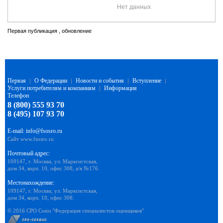
Нет данных
Первая публикация , обновление
Первая
О Федерации
Новости и события
Вступление
|
|
|
|
Услуги потребителям и компаниям
Информация
|
Телефон
8 (800) 555 93 70
8 (495) 107 93 70
E-mail:
info@fsosro.ru
Сайт
www.fsosro.ru
Почтовый адрес:
109147, г. Москва, ул. Марксистская,
дом 34, корп. 10, офис 308, а/я №176.
Местонахождение:
109147, г. Москва, ул. Марксистская,
дом 34, корп. 10, офис 308.
© 2016 СРО Союз "Федерация специалистов оценщиков"