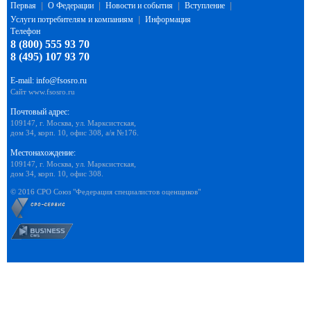
Первая
|
О Федерации
|
Новости и события
|
Вступление
|
Услуги потребителям и компаниям
|
Информация
Телефон
8 (800) 555 93 70
8 (495) 107 93 70
E-mail:
info@fsosro.ru
Сайт
www.fsosro.ru
Почтовый адрес:
109147, г. Москва, ул. Марксистская,
дом 34, корп. 10, офис 308, а/я №176.
Местонахождение:
109147, г. Москва, ул. Марксистская,
дом 34, корп. 10, офис 308.
© 2016 СРО Союз "Федерация специалистов оценщиков"