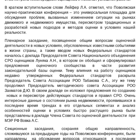
В кратком вступительном слове Лейфер Л.А. отметил, что Поволжская
научно-практическая конференция – это универсальная площадка для
обсуждения проблем, вызванных изменением ситуации на рынках
движимого и недвижимого имущества, пересмотром традиционных и
разработкой новых подходов и методов оценки в условиях нашей
реальности.
Пленарное заседание, посвященное общим вопросам оценочной
деятельности в новых условиях, обусловленных известными событиями
в жизни страны, а также вводом новых Федеральных стандартов
началось с доклада Председателя Совета Национального объединения
СРО оценщиков Луняка А.Н., в котором он обобщил и сформулировал
предложения оценочного сообщества в части развития
законодательной базы оценки. Тему влияния на работу оценщиков
недавно утвержденных Федеральных стандартов раскрыла
Председатель Совета Ассоциации РОО Табакова С.А., эту же тему
продолжил Председатель методического совета Ассоциации РОО
Захматов Д.Ю. В своем докладе он изложил предложения по созданию
новых и пересмотре действующих стандартов и правил СРО. Очень
интересные данные о состоянии рынка недвижимости, проявившихся в
последнее время трендах в его отдельных сегментах и анализ
особенностей оценки в условиях быстро растущего рынка были
представлены в докладе Члена Совета по оценочной деятельности при
МЭР РФ Вовка А.С.
Секционные заседания, сохраняя общую направленность,
сложившуюся за предыдущие годы на Поволжских конференциях, были
направлены на обсуждение вопросов, относящихся к последним