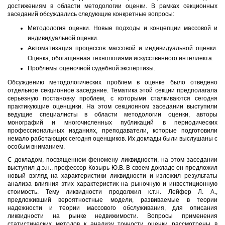
достижениям в области методологии оценки. В рамках секционных
заседаний обсуждались следующие конкретные вопросы:
Методология оценки. Новые подходы и концепции массовой и
индивидуальной оценки.
Автоматизация процессов массовой и индивидуальной оценки.
Оценка, обогащенная технологиями искусственного интеллекта.
Проблемы оценочной судебной экспертизы.
Обсуждению методологических проблем в оценке было отведено
отдельное секционное заседание. Тематика этой секции предполагала
серьезную постановку проблем, с которыми сталкиваются сегодня
практикующие оценщики. На этом секционном заседании выступили
ведущие специалисты в области методологии оценки, авторы
монографий и многочисленных публикаций в периодических
профессиональных изданиях, преподаватели, которые подготовили
немало работающих сегодня оценщиков. Их доклады были выслушаны с
особым вниманием.
С докладом, посвященном феномену ликвидности, на этом заседании
выступил д.э.н., профессор Козырь Ю.В. В своем докладе он предложил
новый взгляд на характеристики ликвидности и изложил результаты
анализа влияния этих характеристик на рыночную и инвестиционную
стоимость. Тему ликвидности продолжил к.т.н. Лейфер Л. А.,
предложивший вероятностные модели, развиваемые в теории
надежности и теории массового обслуживания, для описания
ликвидности на рынке недвижимости. Вопросы применения
статистических методов к анализу точности оценки рассмотрены в