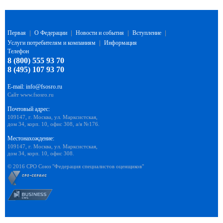
Первая
|
О Федерации
|
Новости и события
|
Вступление
|
Услуги потребителям и компаниям
|
Информация
Телефон
8 (800) 555 93 70
8 (495) 107 93 70
E-mail:
info@fsosro.ru
Сайт
www.fsosro.ru
Почтовый адрес:
109147, г. Москва, ул. Марксистская,
дом 34, корп. 10, офис 308, а/я №176.
Местонахождение:
109147, г. Москва, ул. Марксистская,
дом 34, корп. 10, офис 308.
© 2016 СРО Союз "Федерация специалистов оценщиков"