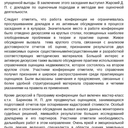
упущенной выгоды. В заключение этого заседания выступил Жарский Д.
П. с докладом по оценочным подходам и методам вне оценочной
деятельности.
Следует отметить, что работа конференции не ограничивалась
прослушиванием докладов и их активным обсуждением в процессе
заседания и в кулуарах. Значительное место в работе конференции
было отведено дискуссиям на круглых столах, посвященных наиболее
злободневным проблемам в теории и практике оценки. Живое
обсуждение вызвала тема круглого стола, связанная с анализом
достоверности отчетов об оценке, признанием результатов двух
независимых оценок существенными/несущественными и разработкой
соответствующих методических материалов. Большой интерес и
активную дискуссию также вызвало обсуждение практики использования
справочников оценщика недвижимости, которое состоялось на втором
круглом столе. Участники конференции отметили, что справочник
получил признание и широкое распространение среди практикующих
оценщиков. Были высказаны замечания и предложения, связанные с
более удобной структуризацией материала справочника и четкими
указаниями на правила их применения.
Кроме дискуссий в Программу конференции был включен мастер-класс
к.т.н. Баринова Н. П. для продвинутых оценщиков, занимающихся
подготовкой отчетов при оспаривании кадастровой стоимости. Особый
интерес и спонтанное обсуждение вызвал анализ данных мониторинга
судебных решений, явившийся результатом больших исследований
докладчика и его партнеров. Участники отметили необходимость
дальнейших работ в этом направлении. Очень яркой и эмоциональной
была лекция ведущего специалиста в области оценки земельных