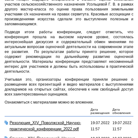
участков сельскохозяйственного назначения Усольцевой Г. В. в рамках
другого мастер-класса по оценке права пользования земельными
участками с/х назначения на правах сервитута. Красивые ассоциации с
произведениями искусства сделали это выступление полезным и
запоминающимся.
Подводя итоги работы конференции, следует отметить, что
конференция прошла на высоком научном уровне, состоялась
интереснейшая дискуссия и содержательный обмен мнениями по
актуальным вопросам оценочной деятельности на современном этапе
ее развития. По результатам работы принято решение, которое
содержит рекомендации по дальнейшему развитию оценочной
деятельности. Материалы конференции представляют несомненный
интерес для участников и должны быть использованы в практической
деятельности.
Учитывая это, организаторы конференции приняли решение о
размещении всех презентаций и видео материалов с выступлениями
докладчиков на открытых сайтах, обеспечив к ним свободный доступ
всех заинтересованных оценщиков.
Ознакомиться с материалами можно во вложении.
Дата
Дата
размещения
обновления
Резолюция_XIV_Поволжской_Научно-
19.07.2022
19.07.2022
практической_конференции_2022.pdf
11:57
11:57