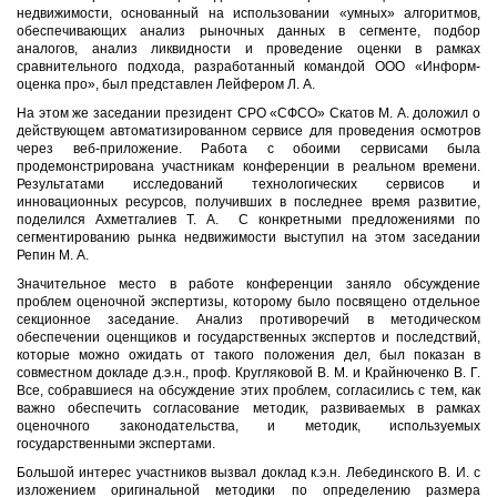
недвижимости, основанный на использовании «умных» алгоритмов,
обеспечивающих анализ рыночных данных в сегменте, подбор
аналогов, анализ ликвидности и проведение оценки в рамках
сравнительного подхода, разработанный командой ООО «Информ-
оценка про», был представлен Лейфером Л. А.
На этом же заседании президент СРО «СФСО» Скатов М. А. доложил о
действующем автоматизированном сервисе для проведения осмотров
через веб-приложение. Работа с обоими сервисами была
продемонстрирована участникам конференции в реальном времени.
Результатами исследований технологических сервисов и
инновационных ресурсов, получивших в последнее время развитие,
поделился Ахметгалиев Т. А. С конкретными предложениями по
сегментированию рынка недвижимости выступил на этом заседании
Репин М. А.
Значительное место в работе конференции заняло обсуждение
проблем оценочной экспертизы, которому было посвящено отдельное
секционное заседание. Анализ противоречий в методическом
обеспечении оценщиков и государственных экспертов и последствий,
которые можно ожидать от такого положения дел, был показан в
совместном докладе д.э.н., проф. Кругляковой В. М. и Крайнюченко В. Г.
Все, собравшиеся на обсуждение этих проблем, согласились с тем, как
важно обеспечить согласование методик, развиваемых в рамках
оценочного законодательства, и методик, используемых
государственными экспертами.
Большой интерес участников вызвал доклад к.э.н. Лебединского В. И. с
изложением оригинальной методики по определению размера