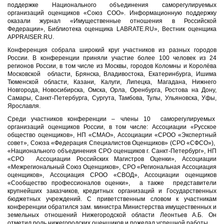
поддержке Национального объединения саморегулируемых
организаций оценщиков «Союз СОО». Информационную поддержку
оказали журнал «Имущественные отношения в Российской
Федерации», Библиотека оценщика LABRATE.RU», Вестник оценщика
APPRAISER.RU.
Конференция собрала широкий круг участников из разных городов
России. В конференции приняли участие более 100 человек из 24
регионов России, в том числе из Москвы, городов Коломны и Королёва
Московской области, Брянска, Владивостока, Екатеринбурга, Ишима
Тюменской области, Казани, Калуги, Липецка, Магадана, Нижнего
Новгорода, Новосибирска, Омска, Орла, Оренбурга, Ростова на Дону,
Самары, Санкт-Петербурга, Сургута, Тамбова, Тулы, Ульяновска, Уфы,
Ярославля.
Среди участников конференции – члены 10 саморегулируемых
организаций оценщиков России, в том числе: Ассоциации «Русское
общество оценщиков», НП «СМАО», Ассоциации «СРОО «Экспертный
совет», Союза «Федерация Специалистов Оценщиков» (СРО «СФСО»),
«Национального объединения СРО оценщиков г. Санкт-Петербург», НП
«СРО Ассоциации Российских Магистров Оценки», Ассоциации
«Межрегиональный Союз Оценщиков», СРО «Региональная Ассоциация
оценщиков», Ассоциация СРОО «СВОД», Ассоциации оценщиков
«Сообщество профессионалов оценки», а также представители
крупнейших заказчиков, кредитных организаций и Государственных
бюджетных учреждений. С приветственным словом к участникам
конференции обратился зам. министра Министерства имущественных и
земельных отношений Нижегородской области Леонтьев А.Б. Он
отметил роль нижегородских оценщиков и пожелал успешной работы.