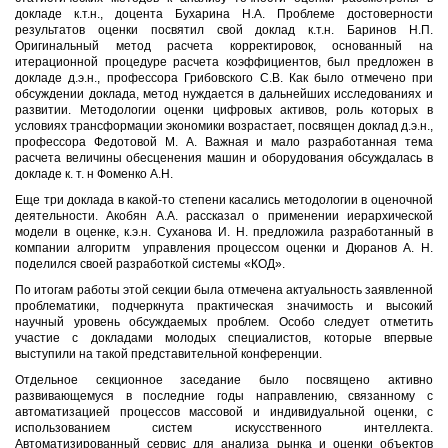
докладе к.т.н., доцента Бухарина Н.А. Проблеме достоверности
результатов оценки посвятил свой доклад к.т.н. Баринов Н.П.
Оригинальный метод расчета корректировок, основанный на
итерационной процедуре расчета коэффициентов, был предложен в
докладе д.э.н., профессора Грибовского С.В. Как было отмечено при
обсуждении доклада, метод нуждается в дальнейших исследованиях и
развитии. Методологии оценки цифровых активов, роль которых в
условиях трансформации экономики возрастает, посвящен доклад д.э.н.,
профессора Федотовой М. А. Важная и мало разработанная тема
расчета величины обесценения машин и оборудования обсуждалась в
докладе к. т. н Фоменко А.Н.
Еще три доклада в какой-то степени касались методологии в оценочной
деятельности. Акобян А.А. рассказал о применении иерархической
модели в оценке, к.э.н. Суханова И. Н. предложила разработанный в
компании алгоритм управления процессом оценки и Дюранов А. Н.
поделился своей разработкой системы «КОД».
По итогам работы этой секции была отмечена актуальность заявленной
проблематики, подчеркнута практическая значимость и высокий
научный уровень обсуждаемых проблем. Особо следует отметить
участие с докладами молодых специалистов, которые впервые
выступили на такой представительной конференции.
Отдельное секционное заседание было посвящено активно
развивающемуся в последние годы направлению, связанному с
автоматизацией процессов массовой и индивидуальной оценки, с
использованием систем искусственного интеллекта.
Автоматизированный сервис для анализа рынка и оценки объектов