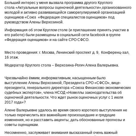
Больший интерес у меня вызвала программа другого Круглого
стола «Актуальные вопросы оценочной деятельности»,организованного
молодой и активно развивающейся саморегулируемой организацией
оценщиков «Союз «Федерация специалистов оценщиков» под
руководством Алены Верхозиной.
Информация об этом Круглом столе (и приглашение принять участие в
его работе) были размещены в социальной сети
facebook
в группе
«Федерация оценщиков» и на сайте СРО СФСО.
Место проведения: г. Москва, Ленинский проспект д. 9, Конференц-зал,
16 этаж.
Модератор Круглого стола – Верхозина-Рогич Алена Валерьевна.
Чрезвычайно ёмким, информативным, насыщенным было
выступление Алены Верхозиной, Президента СРО «СФСО», вице-
президента, генерального директора «Союза Финансово-экономических
судебных экспертов», члена НСОД «Новеллы законодательства об
оценочной деятельности. Что ждет рынок оценочных услуг с 1 июля
2017 года»?
Алене Валерьевне удалось во время своего короткого выступления не
только перечислить все важнейшие произошедшие и грядущие
изменения, но и расставить акценты, дать обоснованные прогнозы и
советы оценщикам.
Несомненно, заслуживает внимания высказанный очень важный