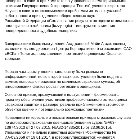
экспертного совета при Комитете по управлению нематериальными
активами Государственной корпорации "Ростех", ученого секретаря
Научного совета по экономическим проблемам интеллектуальной
собственности при отделении общественных наук
Российской Федерации «Согласование результатов оценки стоимости с
помощью нечеткой логики (fuzzy logic) – инструмент снижения
неопределенности судебных экспертиз».
Завершающим было выступление Агаджановой Майи Агаджановны,
исполнительного директора Центра Корпоративного страхования САО
«ВСК» «Политика предъявления претензий оценщикам. Опасные
тренды».
Первая часть выступления наполовину была рекламно-
информационной, но во второй части выступления были подняты
важные вопросы о неадекватно маленьких страховых суммах, об
игнорировании фактов роста претензий к оценщикам.
Основной призыв, прозвучавший в выступлении – формировать
практику обеспечения участников профессионального рынка оценки
страховой защитой в размере, реально приближенном к стоимости
объектов оценки и потенциально возможных претензий.
Приведены интересные и показательные примеры страховых случаев
по договорам страхования оценщиков (решения судов: №А63-
13974/2013 от 27.03.2015, №А32-14335/2015 от 23.06.2015).
Упоминался и печально известный документ Росимущества №
ИА-03/2659 от 19.01.2017, в котором утверждается: «имеются