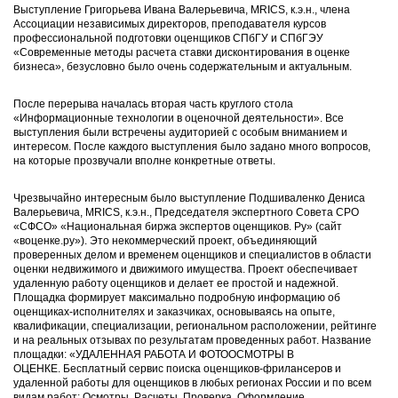
Выступление Григорьева Ивана Валерьевича, MRICS, к.э.н., члена
Ассоциации независимых директоров, преподавателя курсов
профессиональной подготовки оценщиков СПбГУ и СПбГЭУ
«Современные методы расчета ставки дисконтирования в оценке
бизнеса», безусловно было очень содержательным и актуальным.
После перерыва началась вторая часть круглого стола
«Информационные технологии в оценочной деятельности». Все
выступления были встречены аудиторией с особым вниманием и
интересом. После каждого выступления было задано много вопросов,
на которые прозвучали вполне конкретные ответы.
Чрезвычайно интересным было выступление Подшиваленко Дениса
Валерьевича, МRICS, к.э.н., Председателя экспертного Совета СРО
«СФСО» «Национальная биржа экспертов оценщиков. Ру» (сайт
«воценке.ру»). Это некоммерческий проект, объединяющий
проверенных делом и временем оценщиков и специалистов в области
оценки недвижимого и движимого имущества. Проект обеспечивает
удаленную работу оценщиков и делает ее простой и надежной.
Площадка формирует максимально подробную информацию об
оценщиках-исполнителях и заказчиках, основываясь на опыте,
квалификации, специализации, региональном расположении, рейтинге
и на реальных отзывах по результатам проведенных работ. Название
площадки: «УДАЛЕННАЯ РАБОТА И ФОТООСМОТРЫ В
ОЦЕНКЕ. Бесплатный сервис поиска оценщиков-фрилансеров и
удаленной работы для оценщиков в любых регионах России и по всем
видам работ: Осмотры, Расчеты, Проверка, Оформление