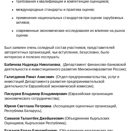
требования к квалификации и компетенции оценщиков;
международные стандарты и практика оценки;
применение национальных стандартов при оценке зарубежных
активов;
современные экономические исследования их влияние на рынок
оценки.
Был заявлен очень солидный состав участников, представителей
авторитетных организаций, чьи вступления, безусловно, было
интересно и полезно послушать:
Бабичева Надежда Николаевна
, (Департамент финансово-банковской
деятельности и инвестиционного развития Минэкономразвития России);
Галитдинов Ринат Анисович
(Отдел предпринимательства, услуг и
инвестиций Департамента развития предпринимательской
деятельности Евразийской экономической комиссии);
Пискурев Владимир Владимирович
(Евразийская организация
экономического сотрудничества);
Юреня Светлана Петровна
(Ассоциация оценочных организаций,
Республика Беларусь);
Самаков Талантбек Джейшекович
(Объединение Кыргызских
Оценщиков, Кыргызская Республика);
Есжанов Ерлан Бирликбаевич
(Объединение юридических лиц