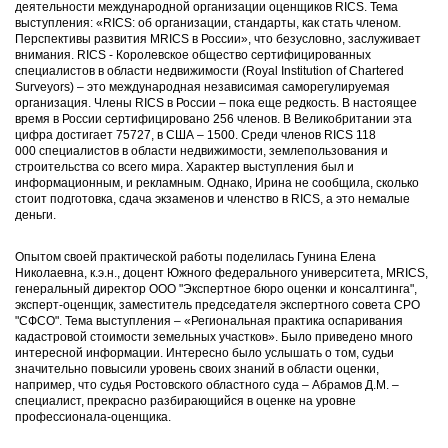
деятельности международной организации оценщиков RICS. Тема
выступления: «RICS: об организации, стандарты, как стать членом.
Перспективы развития MRICS в России», что безусловно, заслуживает
внимания.
RICS
- Королевское общество сертифицированных
специалистов в области недвижимости (Royal Institution of Chartered
Surveyors) – это международная независимая саморегулируемая
организация. Члены RICS в России – пока еще редкость. В настоящее
время в России сертифицировано 256 членов. В Великобритании эта
цифра достигает 75727, в США – 1500. Среди членов RICS 118
000 специалистов в области недвижимости, землепользования и
строительства со всего мира. Характер выступления был и
информационным, и рекламным. Однако, Ирина не сообщила, сколько
стоит подготовка, сдача экзаменов и членство в RICS, а это немалые
деньги.
Опытом своей практической работы поделилась Гунина Елена
Николаевна, к.э.н., доцент Южного федерального университета, МRICS,
генеральный директор ООО "Экспертное бюро оценки и консалтинга",
эксперт-оценщик, заместитель председателя экспертного совета СРО
"СФСО". Тема выступления – «Региональная практика оспаривания
кадастровой стоимости земельных участков». Было приведено много
интересной информации. Интересно было услышать о том, судьи
значительно повысили уровень своих знаний в области оценки,
например, что судья Ростовского областного суда – Абрамов Д.М. –
специалист, прекрасно разбирающийся в оценке на уровне
профессионала-оценщика.