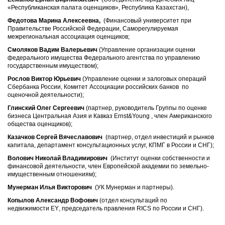
«Республиканская палата оценщиков», Республика Казахстан),
Федотова Марина Алексеевна,
(Финансовый университет при
Правительстве Российской Федерации, Саморегулируемая
межрегиональная ассоциация оценщиков;
Смоляков Вадим Валерьевич
(Управление организации оценки
федерального имущества Федерального агентства по управлению
государственным имуществом);
Рослов Виктор Юрьевич
(Управление оценки и залоговых операций
Сбербанка России, Комитет Ассоциации российских банков по
оценочной деятельности);
Глинский Олег Сергеевич
(партнер, руководитель Группы по оценке
бизнеса Центральная Азия и Кавказ Ernst&Young , член Американского
общества оценщиков);
Казачков Сергей Вячеславович
(партнер, отдел инвестиций и рынков
капитала, департамент консультационных услуг, КПМГ в России и СНГ);
Волович Николай Владимирович
(Институт оценки собственности и
финансовой деятельности, член Европейской академии по земельно-
имущественным отношениям);
Мунерман Илья Викторович
(УК Мунерман и партнеры).
Копылов Александр Вофович
(отдел консультаций по
недвижимости
EY
, председатель правления
RICS
по России и СНГ).