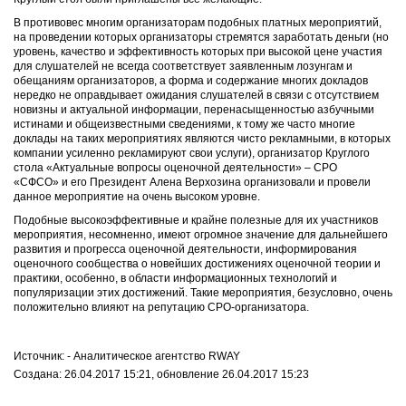
В противовес многим организаторам подобных платных мероприятий,
на проведении которых организаторы стремятся заработать деньги (но
уровень, качество и эффективность которых при высокой цене участия
для слушателей не всегда соответствует заявленным лозунгам и
обещаниям организаторов, а форма и содержание многих докладов
нередко не оправдывает ожидания слушателей в связи с отсутствием
новизны и актуальной информации, перенасыщенностью азбучными
истинами и общеизвестными сведениями, к тому же часто многие
доклады на таких мероприятиях являются чисто рекламными, в которых
компании усиленно рекламируют свои услуги), организатор Круглого
стола «Актуальные вопросы оценочной деятельности» – СРО
«СФСО» и его Президент Алена Верхозина организовали и провели
данное мероприятие на очень высоком уровне.
Подобные высокоэффективные и крайне полезные для их участников
мероприятия, несомненно, имеют огромное значение для дальнейшего
развития и прогресса оценочной деятельности, информирования
оценочного сообщества о новейших достижениях оценочной теории и
практики, особенно, в области информационных технологий и
популяризации этих достижений. Такие мероприятия, безусловно, очень
положительно влияют на репутацию СРО-организатора.
Источник: - Аналитическое агентство RWAY
Создана: 26.04.2017 15:21, обновление 26.04.2017 15:23