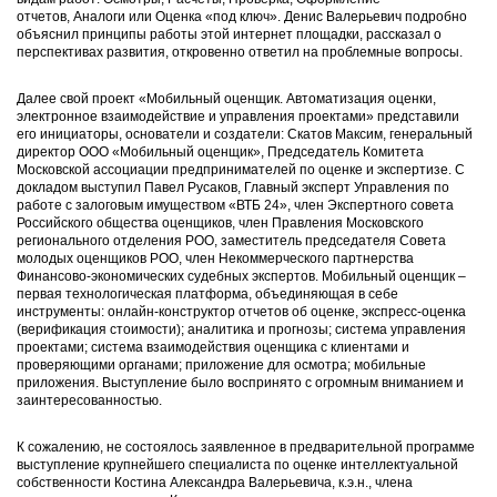
отчетов, Аналоги или Оценка «под ключ». Денис Валерьевич подробно
объяснил принципы работы этой интернет площадки, рассказал о
перспективах развития, откровенно ответил на проблемные вопросы.
Далее свой проект «Мобильный оценщик. Автоматизация оценки,
электронное взаимодействие и управления проектами» представили
его инициаторы, основатели и создатели: Скатов Максим, генеральный
директор ООО «Мобильный оценщик», Председатель Комитета
Московской ассоциации предпринимателей по оценке и экспертизе. С
докладом выступил Павел Русаков, Главный эксперт Управления по
работе с залоговым имуществом «ВТБ 24», член Экспертного совета
Российского общества оценщиков, член Правления Московского
регионального отделения РОО, заместитель председателя Совета
молодых оценщиков РОО, член Некоммерческого партнерства
Финансово-экономических судебных экспертов. Мобильный оценщик –
первая технологическая платформа, объединяющая в себе
инструменты: онлайн-конструктор отчетов об оценке, экспресс-оценка
(верификация стоимости); аналитика и прогнозы; система управления
проектами; система взаимодействия оценщика с клиентами и
проверяющими органами; приложение для осмотра; мобильные
приложения. Выступление было воспринято с огромным вниманием и
заинтересованностью.
К сожалению, не состоялось заявленное в предварительной программе
выступление крупнейшего специалиста по оценке интеллектуальной
собственности Костина Александра Валерьевича, к.э.н., члена