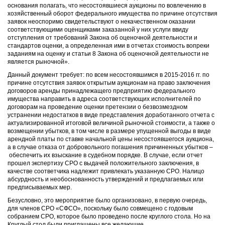
основания полагать, что несостоявшиеся аукционы по вовлечению в
хозяйственный оборот федерального имущества по причине отсутствия
заявок неоспоримо свидетельствуют о некачественном оказании
соответствующими оценщиками заказанной у них услуги ввиду
отступления от требований Закона об оценочной деятельности и
стандартов оценки, а определенная ими в отчетах стоимость вопреки
заданиям на оценку и статьи 8 Закона об оценочной деятельности не
является рыночной».
Данный документ требует: по всем несостоявшимся в 2015-2016 гг. по
причине отсутствия заявок открытым аукционам на право заключения
договоров аренды принадлежащего предприятию федерального
имущества направить в адреса соответствующих исполнителей по
договорам на проведение оценки претензии о безвозмездном
устранении недостатков в виде представления доработанного отчета с
актуализированной итоговой величиной рыночной стоимости, а также о
возмещении убытков, в том числе в размере упущенной выгоды в виде
арендной платы по ставке начальной цены несостоявшегося аукциона,
а в случае отказа от добровольного погашения причиненных убытков –
обеспечить их взыскание в судебном порядке. В случае, если отчет
прошел экспертизу СРО с выдачей положительного заключения, в
качестве соответчика надлежит привлекать указанную СРО. Налицо
абсурдность и необоснованность утверждений и предлагаемых или
предписываемых мер.
Безусловно, это мероприятие было организовано, в первую очередь,
для членов СРО «СФСО», поскольку было совмещено с годовым
собранием СРО, которое было проведено после круглого стола. Но на
Круглый стол были приглашены все желающие.