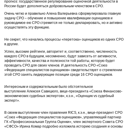
прогноз: государственное регулирование оценочной деятельности в
России будет дополняться добровольным членством в СРО.
Очень четко и правильно Алена Валерьевна сформулировала главную
задачу СРО – обучение и повышение квалификации оценщиков и
руководимое ею СРО стремится не только декларировать, но и активно
осуществлять эту функцию.
Не секрет, что начались процессы «перетока» оценщиков из одних СРО
в другие.
Успех, высокие рейтинги, авторитет и, соответственно, численность
каждого СРО в будущем, несомненно, будут зависеть от активности,
эффективности, качества и полезности той работы, которую будет
проводить СРО для своих членов. И деятельность СРО «Союз
«Федерация специалистов оценщиков» свидетельствует о стремлении
этой СРО занять лидирующие позиции среди 16 СРО оценщиков.
Интересным и содержательным было обстоятельное
выступление Алексея Савицкого, вице-президента «Союза Финансово-
экономических судебных экспертов», к.э.н., «Оценщик
vs
судебный
эксперт».
В своем выступлении член правления RICS, к.э.н., вице-президент СРО
«Союз «Федерация специалистов оценщиков», управляющий партнер
ГК «Профессиональная Группа Оценки», член экспертного Совета СРО
«СФСО» Ирина Комар подробно изложила историю создания и основы