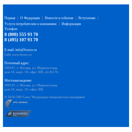
Первая
|
О Федерации
|
Новости и события
|
Вступление
|
Услуги потребителям и компаниям
|
Информация
Телефон
8 (800) 555 93 70
8 (495) 107 93 70
E-mail:
info@fsosro.ru
Сайт
www.fsosro.ru
Почтовый адрес:
109147, г. Москва, ул. Марксистская,
дом 34, корп. 10, офис 308, а/я №176.
Местонахождение:
109147, г. Москва, ул. Марксистская,
дом 34, корп. 10, офис 308.
© 2016 СРО Союз "Федерация специалистов оценщиков"