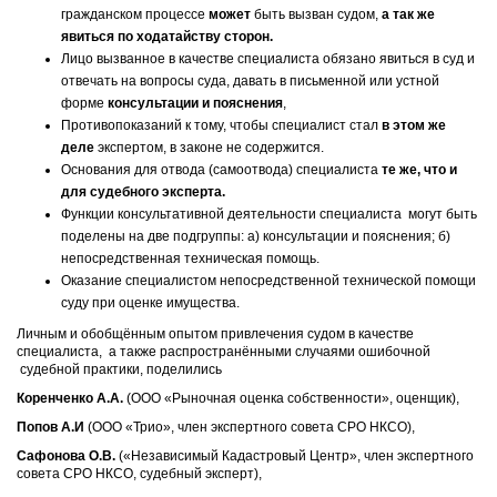
гражданском процессе
может
быть вызван судом,
а так же
явиться по ходатайству сторон.
Лицо вызванное в качестве специалиста обязано явиться в суд и
отвечать на вопросы суда, давать в письменной или устной
форме
консультации и пояснения
,
Противопоказаний к тому, чтобы специалист стал
в этом же
деле
экспертом, в законе не содержится.
Основания для отвода (самоотвода) специалиста
те же, что и
для судебного эксперта.
Функции консультативной деятельности специалиста могут быть
поделены на две подгруппы: а) консультации и пояснения; б)
непосредственная техническая помощь.
Оказание специалистом непосредственной технической помощи
суду при оценке имущества.
Личным и обобщённым опытом привлечения судом в качестве
специалиста, а также распространёнными случаями ошибочной
судебной практики, поделились
Коренченко А.А.
(ООО «Рыночная оценка собственности», оценщик),
Попов А.И
(ООО «Трио», член экспертного совета СРО НКСО),
Сафонова О.В.
(«Независимый Кадастровый Центр», член экспертного
совета СРО НКСО, судебный эксперт),