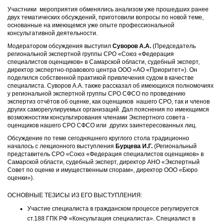
Участники мероприятия обменялись анализом уже прошедших ранее
двух тематических обсуждений, приготовили вопросы по новой теме,
основанные на имеющемся уже опыте профессиональной
консультативной деятельности.
Модератором обсуждения выступил
Суворов А.А.
(Председатель
региональной экспертной группы СРО «Союз «Федерация
специалистов оценщиков» в Самарской области, судебный эксперт,
директор экспертно-правового центра ООО «АО «Приоритет»). Он
поделился собственной практикой привлечения судом в качестве
специалиста. Суворов А.А. также рассказал об имеющихся полномочиях
у региональной экспертной группы СРО СФСО по проведению
экспертиз отчётов об оценке, как оценщиков нашего СРО, так и членов
других саморегулируемых организаций. Дал пояснения по имеющимся
возможностям консультирования членами Экспертного совета -
оценщиков нашего СРО СФСО или других заинтересованных лиц.
Обсуждение по теме сегодняшнего круглого стола традиционно
началось с лекционного выступления
Бурцева И.Г.
(Региональный
представитель СРО «Союз «Федерация специалистов оценщиков» в
Самарской области, судебный эксперт, директор АНО «Экспертный
Совет по оценке и имущественным спорам», директор ООО «Бюро
оценки»).
ОСНОВНЫЕ ТЕЗИСЫ ИЗ ЕГО ВЫСТУПЛЕНИЯ:
Участие специалиста в гражданском процессе регулируется
ст.188 ГПК РФ «Консультация специалиста». Специалист в