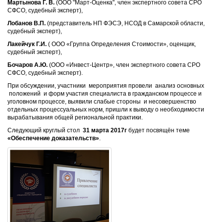
Мартынова Г.
В.
(ООО "Март-Оценка", член экспертного совета СРО
СФСО, судебный эксперт),
Лобанов В.П.
(представитель НП ФЭСЭ, НСОД в Самарской области,
судебный эксперт),
Лакейчук Г.И.
( ООО «Группа Определения Стоимости», оценщик,
судебный эксперт),
Бочаров А.Ю.
(ООО «Инвест-Центр», член экспертного совета СРО
СФСО, судебный эксперт).
При обсуждении, участники мероприятия провели анализ основных
положений и форм участия специалиста в гражданском процессе и
уголовном процессе, выявили слабые стороны и несовершенство
отдельных процессуальных норм, пришли к выводу о необходимости
вырабатывания общей региональной практики.
Следующий круглый стол
31 марта 2017г
будет посвящён теме
«Обеспечение доказательств»
.