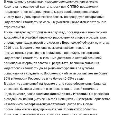
В ходе круглого стола практикующие оценщики-эксперты, члены
Комитета по оценочной деятельности при СППВО, предложили
представителям предпринимательского сообщества пошаговую
инструкцию и дали практические советы по процедуре оспаривания
кадастровой стоимости земельных участков и объектов капитального
строительства.
Живой интерес аудитории вызвал доклад, посвященный мониторингу
досудебной и судебной практики рассмотрения споров о результатах
определения кадастровой стоимости в Воронежской области по итогам
2016 года. В целом отмечены невысокая эффективность и
некомфортные условия для реализации процедуры оспаривания
кадастровой стоимости, вызванные достаточно жесткой позицией
региональных органов власти. В результате, величина снижения
кадастровой стоимости до ее рыночного уровня в результате
оспаривания в среднем по Воронежской области составляет не более
35% в Комиссии Росреестра и не более 40-55% в суде.
В развитие заявленной на круглом столе темы обеспечения баланса
интересов бизнеса и власти в вопросе о кадастровой стоимости
недвижимости, слово взял
Москалёв Алексей Игоревич
. Он рассказал
о созданном по инициативе Союза Оценщиков и Экспертов Черноземья
независимом экспертно-консультативном центре при Союзе
промышленников и предпринимателей Воронежской области -
Комитете по оценочной деятельности, кадастру и защите прав