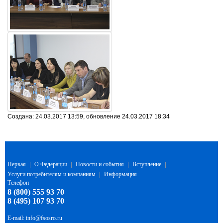
Создана: 24.03.2017 13:59, обновление 24.03.2017 18:34
Первая
|
О Федерации
|
Новости и события
|
Вступление
|
Услуги потребителям и компаниям
|
Информация
Телефон
8 (800) 555 93 70
8 (495) 107 93 70
E-mail:
info@fsosro.ru