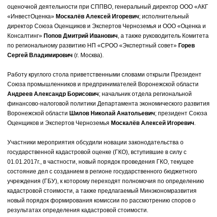
оценочной деятельности при СППВО, генеральный директор ООО «АКГ
«ИнвестОценка»
Москалёв Алексей Игоревич
; исполнительный
директор Союза Оценщиков и Экспертов Черноземья и ООО «Оценка и
Консалтинг»
Попов Дмитрий Иванович
, а также руководитель Комитета
по региональному развитию НП «СРОО «Экспертный совет»
Горев
Сергей Владимирович
(г. Москва).
Работу круглого стола приветственными словами открыли Президент
Союза промышленников и предпринимателей Воронежской области
Андреев Александр Борисович
; начальник отдела региональной
финансово-налоговой политики Департамента экономического развития
Воронежской области
Шилов Николай Анатольевич
; президент Союза
Оценщиков и Экспертов Черноземья
Москалёв Алексей Игоревич
.
Участники мероприятия обсудили новации законодательства о
государственной кадастровой оценке (ГКО), вступившие в силу с
01.01.2017г., в частности, новый порядок проведения ГКО, текущее
состояние дел с созданием в регионе государственного бюджетного
учреждения (ГБУ), к которому переходят полномочия по определению
кадастровой стоимости, а также предлагаемый Минэкономразвития
новый порядок формирования комиссии по рассмотрению споров о
результатах определения кадастровой стоимости.