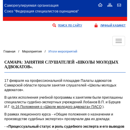
Саморегулируемая организация
Союз "Федерация специалистов оценщиков"
ПОИСК ПО САЙТУ
ЛИЧНЫЙ КАБИНЕТ
Меню
Главная
/
Мероприятия
/
Итоги мероприятий
САМАРА: ЗАНЯТИЯ СЛУШАТЕЛЕЙ «ШКОЛЫ МОЛОДЫХ
АДВОКАТОВ».
17 февраля на профессиональной площадке Палаты адвокатов
Самарской области прошли занятия слушателей «Школы молодых
адвокатов».
В целях исполнения учебной программы к занятиям были приглашены
специалисты судебно-экспертных учреждений Лобанов В.П. и Бурцев
И.Г. (
п.16 Положения о «Школе молодого адвоката» ПАСО
).
В рамках лекционного курса - «Общие положения о назначении и
производстве судебных экспертиз» прозвучали два их доклада:
- «
Процессуальный статус и роль судебного эксперта и его выводов