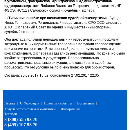
в уголовном, гражданском, арбитражном и административном
судопроизводстве
». Лобанов Валентин Петрович, представитель НП
ФЭСЭ, НСОД в Самарской области, судебный эксперт;
- «
Типичные ошибки при назначении судебной экспертизы
». Бурцев
Игорь Геннадьевич, Региональный представитель СРО ФСО, директор
АНО «Экспертный Совет по оценке и имущественным спорам»,
судебный эксперт.
Оба доклада получили неподдельный интерес аудитории, поскольку
затронутые в них нормативные требования получали сопровождение
примерами из практики. Выстроенный диалог получился живым и
конструктивным. Экспертами давались рекомендации, что конечно было
крайне востребованным у аудитории. Профессионально
рассматривались реальные ситуации, сложившиеся в судебных
процессах, что безусловно было очень полезно для обоих сторон.
Создана: 20.02.2017 16:52, обновление 27.02.2017 22:35
Первая
|
О Федерации
|
Новости и события
|
Вступление
|
Услуги потребителям и компаниям
|
Информация
Телефон
8 (800) 555 93 70
8 (495) 107 93 70