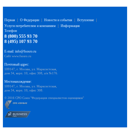
Первая
|
О Федерации
|
Новости и события
|
Вступление
|
Услуги потребителям и компаниям
|
Информация
Телефон
8 (800) 555 93 70
8 (495) 107 93 70
E-mail:
info@fsosro.ru
Сайт
www.fsosro.ru
Почтовый адрес:
109147, г. Москва, ул. Марксистская,
дом 34, корп. 10, офис 308, а/я №176.
Местонахождение:
109147, г. Москва, ул. Марксистская,
дом 34, корп. 10, офис 308.
© 2016 СРО Союз "Федерация специалистов оценщиков"