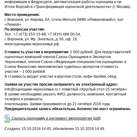
информации в Федресурсе, автоматизация работы оценщика и пр.
Итоги Форсайта «Трансформация оценочной деятельности» (г. Москва).
Место проведения:
г. Воронеж, ул. Кирова, 6А, отель Mercure (МФК «Романовский»), зал
«Линкор»
По вопросам участия:
Тел.: +7 (473) 253-15-98, +7 (916) 488-00-54,
г. Воронеж, ул. Фр. Энгельса, д. 56, оф. 19,
www.оценщики-черноземья.рф
Стоимость участия в мероприятии:
2 000 рублей. Для представителей
оценочных компаний-членов Союза Оценщиков и Экспертов
Черноземья, членов Союза «Федерация специалистов оценщиков» и
Союза Финансово-экономических судебных экспертов стоимость
участия – 1 000 рублей.
В стоимость входит участие в круглом столе, кофе-брейки, обед.
Заявки на участие просим направлять на электронный адрес:
info@оценщики-черноземья.ru с пометкой «Круглый стол 25 октября».
В заявке необходимо указать ФИО, должность, компания, контактный
телефон и реквизиты
плательщика. Заявки принимаются до 21 октября 2016 года.
Предварительная запись обязательна. Количество мест ограничено.
Скачать программу и регламент мероприятия (
pdf
)
Создана: 15.10.2016 14:45, обновление 15.10.2016 14:48