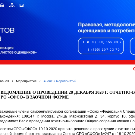
8 (800) 555 93 70
ТЕЛ.
8 (495) 107 93 70
лавная
/
Мероприятия
/
Анонсы мероприятий
УВЕДОМЛЕНИЕ О ПРОВЕДЕНИИ 28 ДЕКАБРЯ 2020 Г. ОТЧЕТНО
СРО «СФСО» В ЗАОЧНОЙ ФОРМЕ
важаемые члены саморегулируемой организации «Союз «Федерация Специа
ахождения: 109147, г. Москва, улица Марксистская д. 34, корпус 10, 
ведомляет Вас о проведении отчетно-выборного Общего собрания членов Со
оветом СРО «СФСО» 19.10.2020 принято решение о проведении отчетно-вы
аочной форме (протокол заседания Совета СРО «СФСО» №247 от 19.10.2020)