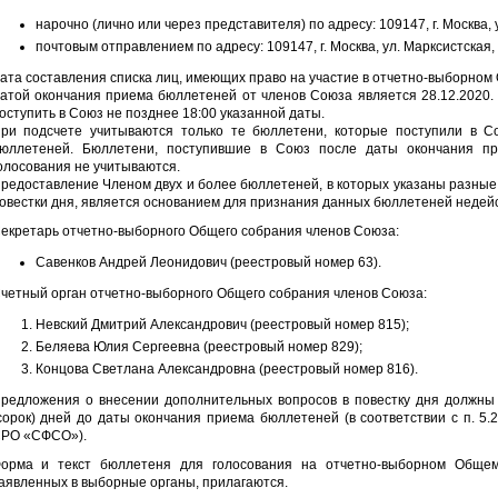
нарочно (лично или через представителя) по адресу: 109147, г. Москва, у
почтовым отправлением по адресу: 109147, г. Москва, ул. Марксистская, д
ата составления списка лиц, имеющих право на участие в отчетно-выборном 
атой окончания приема бюллетеней от членов Союза является 28.12.2020.
оступить в Союз не позднее 18:00 указанной даты.
ри подсчете учитываются только те бюллетени, которые поступили в 
юллетеней. Бюллетени, поступившие в Союз после даты окончания пр
олосования не учитываются.
редоставление Членом двух и более бюллетеней, в которых указаны разные
овестки дня, является основанием для признания данных бюллетеней недей
екретарь отчетно-выборного Общего собрания членов Союза:
Савенков Андрей Леонидович (реестровый номер 63).
четный орган отчетно-выборного Общего собрания членов Союза:
Невский Дмитрий Александрович (реестровый номер 815);
Беляева Юлия Сергеевна (реестровый номер 829);
Концова Светлана Александровна (реестровый номер 816).
редложения о внесении дополнительных вопросов в повестку дня должны 
сорок) дней до даты окончания приема бюллетеней (в соответствии с п. 
РО «СФСО»).
орма и текст бюллетеня для голосования на отчетно-выборном Общем 
аявленных в выборные органы, прилагаются.