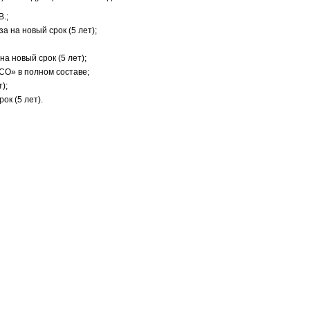
.;
 на новый срок (5 лет);
а новый срок (5 лет);
СО» в полном составе;
);
к (5 лет).