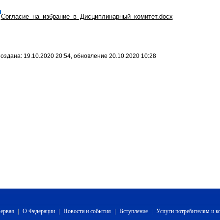
Согласие_на_избрание_в_Дисциплинарный_комитет.docx
оздана: 19.10.2020 20:54, обновление 20.10.2020 10:28
ервая
|
О Федерации
|
Новости и события
|
Вступление
|
Услуги потребителям и 