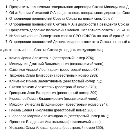
Прекратить полномочия генерального директора Союза Минимулина Д.В
Об избрании Угожаевой О.А. на должность генерального директора Союза
О продлении полномочий Совета Союза на новый срок (5 лет);
О продлении полномочий Скатова М.А. в должности Президента Союза н
Прекратить досрочно полномочия членов Экспертного совета СРО «СФ
Избрание членов Экспертного совета СРО «СФСО» на новый срок (5 лет
О продлении полномочий Дисциплинарного комитета Союза на новый сро
а должность членов Совета Союза утвердить следующих лиц:
Комар Ирина Алексеевна (реестровый номер 276);
Минимулин Дмитрий Владимирович (независимый член);
Савенков Андрей Леонидович (реестровый номер 63);
Тихонова Ольга Викторовна (реестровый номер 293);
Клименко Ирина Валентиновна (реестровый номер 71);
Скатов Максим Алексеевич (реестровый номер 370);
Григорьев Иван Валериевич (реестровый номер 209);
Кузеванов Роман Владимирович (независимый член);
Макурин Вячеслав Владимирович (реестровый номер 394);
Гунина Елена Николаевна (реестровый номер 268);
Шарапова Марина Александровна (реестровый номер 861);
Яровенко Владислав Анатольевич (независимый член);
Угожаева Ольга Александровна (реестровый номер 350);