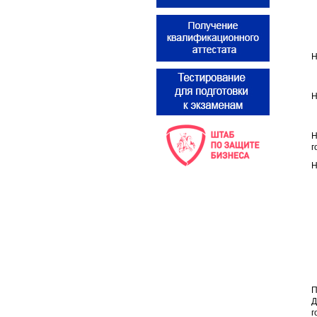
Н
Н
Н
г
Н
П
Д
г