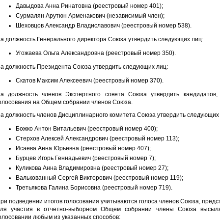
Давыдова Анна Ринатовна (реестровый номер 401);
Сурмалян Арутюн Арменакович (независимый член);
Шеховцов Александр Владиславович (реестровый номер 538).
а должность Генерального директора Союза утвердить следующих лиц:
Угожаева Ольга Александровна (реестровый номер 350).
а должность Президента Союза утвердить следующих лиц:
Скатов Максим Алексеевич (реестровый номер 370).
а должность членов Экспертного совета Союза утвердить кандидатов
олосования на Общем собрании членов Союза.
а должность членов Дисциплинарного комитета Союза утвердить следующих 
Божко Антон Витальевич (реестровый номер 400);
Стерхов Алексей Александрович (реестровый номер 113);
Исаева Анна Юрьевна (реестровый номер 407);
Бурцев Игорь Геннадьевич (реестровый номер 7);
Куликова Анна Владимировна (реестровый номер 27);
Валькованный Сергей Викторович (реестровый номер 119);
Третьякова Галина Борисовна (реестровый номер 719).
ри подведении итогов голосования учитываются голоса членов Союза, пред
ля участия в отчетно-выборном Общем собрании члены Союза высыл
олосовании любым из указанных способов: