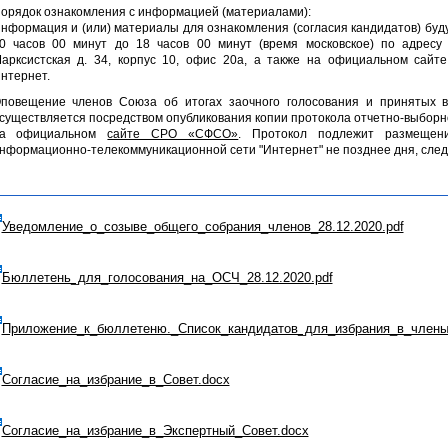
орядок ознакомления с информацией (материалами):
нформация и (или) материалы для ознакомления (согласия кандидатов) буду
0 часов 00 минут до 18 часов 00 минут (время московское) по адресу
арксистская д. 34, корпус 10, офис 20а, а также на официальном са
нтернет.
повещение членов Союза об итогах заочного голосования и принятых 
существляется посредством опубликования копии протокола отчетно-выбор
а официальном
сайте СРО «СФСО»
. Протокол подлежит размеще
нформационно-телекоммуникационной сети "Интернет" не позднее дня, след
Уведомление_о_созыве_общего_собрания_членов_28.12.2020.pdf
Бюллетень_для_голосования_на_ОСЧ_28.12.2020.pdf
Приложение_к_бюллетеню._Список_кандидатов_для_избрания_в_члены
Согласие_на_избрание_в_Совет.docx
Согласие_на_избрание_в_Экспертный_Совет.docx