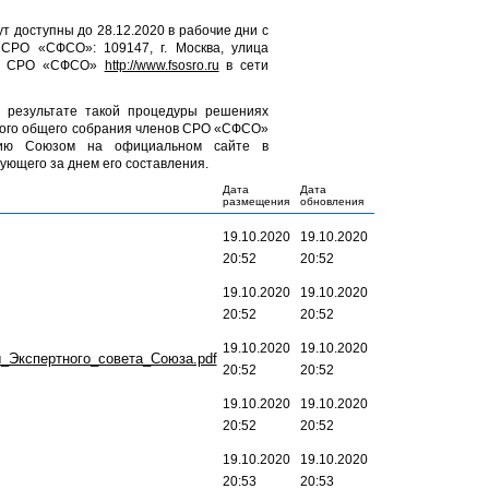
т доступны до 28.12.2020 в рабочие дни с
 СРО «СФСО»: 109147, г. Москва, улица
йте СРО «СФСО»
http://www.fsosro.ru
в сети
в результате такой процедуры решениях
ного общего собрания членов СРО «СФСО»
нию Союзом на официальном сайте в
ующего за днем его составления.
Дата
Дата
размещения
обновления
19.10.2020
19.10.2020
20:52
20:52
19.10.2020
19.10.2020
20:52
20:52
19.10.2020
19.10.2020
_Экспертного_совета_Союза.pdf
20:52
20:52
19.10.2020
19.10.2020
20:52
20:52
19.10.2020
19.10.2020
20:53
20:53