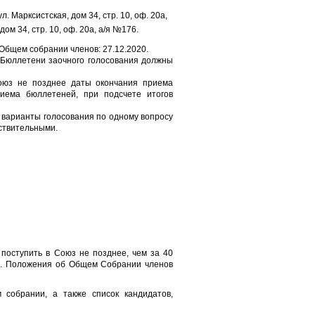
л. Марксистская, дом 34, стр. 10, оф. 20а,
ом 34, стр. 10, оф. 20а, а/я №176.
Общем собрании членов: 27.12.2020.
 Бюллетени заочного голосования должны
Союз не позднее даты окончания приема
иема бюллетеней, при подсчете итогов
 варианты голосования по одному вопросу
ствительными.
поступить в Союз не позднее, чем за 40
5.2. Положения об Общем Собрании членов
собрании, а также список кандидатов,