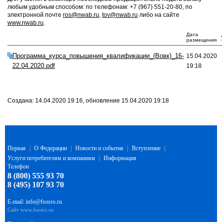
любым удобным способом: по телефонам: +7 (967) 551-20-80, по
электронной почте
ros@nwab.ru
,
tov@nwab.ru
либо на сайте
www.nwab.ru
.
Дата
размещения
Программа_курса_повышения_квалификации_(Вовк)_16-
15.04.2020
22.04.2020.pdf
19:18
Создана: 14.04.2020 19:16, обновление 15.04.2020 19:18
Первая
|
О Федерации
|
Новости и события
|
Вступление
|
Услуги потребителям и компаниям
|
Информация
Телефон
8 (800) 555 93 70
8 (495) 107 93 70
E-mail:
info@fsosro.ru
Сайт
www.fsosro.ru