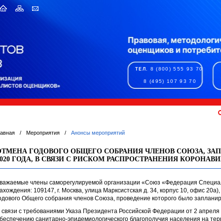
8 (800) 555 93 70
ТЕЛ.
8 (495) 107 93 70
лавная
/
Мероприятия
/
Анонсы мероприятий
ОТМЕНА ГОДОВОГО ОБЩЕГО СОБРАНИЯ ЧЛЕНОВ СОЮЗА, ЗАП
2020 ГОДА, В СВЯЗИ С РИСКОМ РАСПРОСТРАНЕНИЯ КОРОНА
важаемые члены саморегулируемой организации «Союз «Федерация Специал
ахождения: 109147, г. Москва, улица Марксистская д. 34, корпус 10, офис 20а
одового Общего собрания членов Союза, проведение которого было запланир
 связи с требованиями Указа Президента Российской Федерации от 2 апреля
беспечению санитарно-эпидемиологического благополучия населения на терр