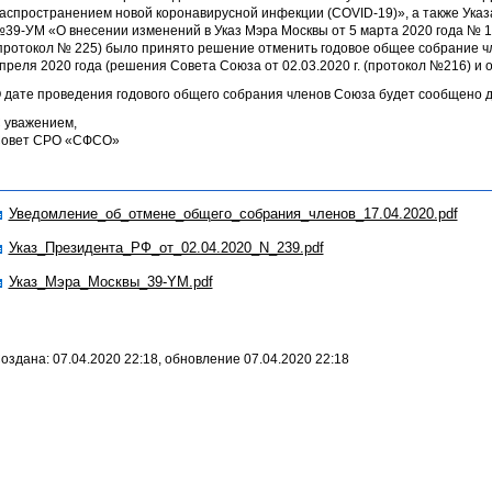
аспространением новой коронавирусной инфекции (COVID-19)», а также Указ
39-УМ «О внесении изменений в Указ Мэра Москвы от 5 марта 2020 года № 1
протокол № 225) было принято решение отменить годовое общее собрание ч
преля 2020 года (решения Совета Союза от 02.03.2020 г. (протокол №216) и от
 дате проведения годового общего собрания членов Союза будет сообщено 
 уважением,
овет СРО «СФСО»
Уведомление_об_отмене_общего_собрания_членов_17.04.2020.pdf
Указ_Президента_РФ_от_02.04.2020_N_239.pdf
Указ_Мэра_Москвы_39-YM.pdf
оздана: 07.04.2020 22:18, обновление 07.04.2020 22:18