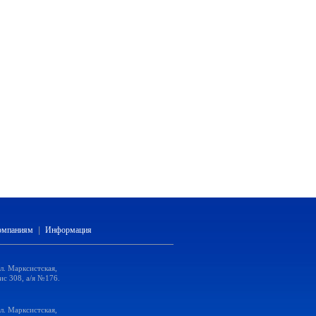
компаниям
|
Информация
ул. Марксистская,
ис 308, а/я №176.
ул. Марксистская,