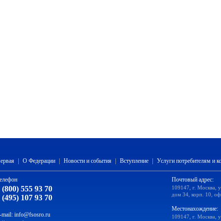
ервая
|
О Федерации
|
Новости и события
|
Вступление
|
Услуги потребителям и 
елефон
Почтовый адрес:
 (800) 555 93 70
109147, г. Москва, 
дом 34, корп. 10, оф
 (495) 107 93 70
Местонахождение:
-mail:
info@fsosro.ru
109147, г. Москва, 