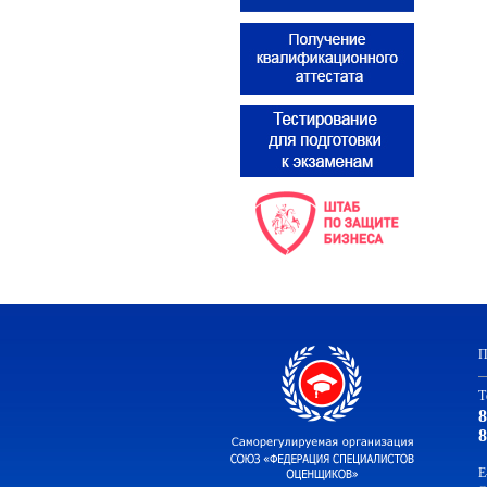
П
Т
8
8
E