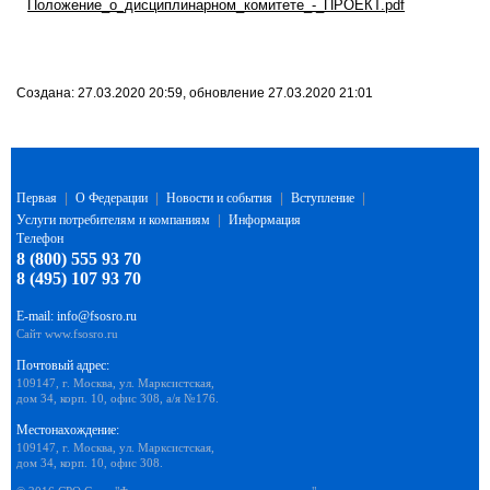
Положение_о_дисциплинарном_комитете_-_ПРОЕКТ.pdf
Создана: 27.03.2020 20:59, обновление 27.03.2020 21:01
Первая
|
О Федерации
|
Новости и события
|
Вступление
|
Услуги потребителям и компаниям
|
Информация
Телефон
8 (800) 555 93 70
8 (495) 107 93 70
E-mail:
info@fsosro.ru
Сайт
www.fsosro.ru
Почтовый адрес:
109147, г. Москва, ул. Марксистская,
дом 34, корп. 10, офис 308, а/я №176.
Местонахождение:
109147, г. Москва, ул. Марксистская,
дом 34, корп. 10, офис 308.