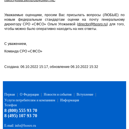
https://youtu.be/hDOB4GMqYNE
.
Уважаемые оценщики, просим Вас присылать вопросы (ЛЮБЫЕ) по
новым федеральным стандартам оценки на почту генеральному
директору СРО «СФСО» Ольге Угожаевой (
director@fsosro.ru
) для того,
чтобы можно было оперативно находить на них ответы.
С уважением,
Команда СРО «СФСО»
Создана: 06.10.2022 15:17, обновление 06.10.2022 15:32
Первая
|
О Федерации
|
Новости и события
|
Вступление
|
Услуги потребителям и компаниям
|
Информация
Телефон
8 (800) 555 93 70
8 (495) 107 93 70
E-mail:
info@fsosro.ru