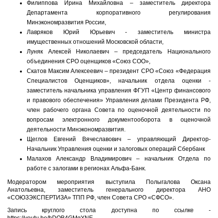
Филиппова Ирина Михайловна – заместитель директора
Департамента корпоративного регулирования
Минэкономразвития России,
Лавряков Юрий Юрьевич - заместитель министра
имущественных отношений Московской области,
Луняк Алексей Николаевич – председатель Национального
объединения СРО оценщиков «Союз СОО»,
Скатов Максим Алексеевич – президент СРО «Союз «Федерация
Специалистов Оценщиков», начальник отдела оценки -
заместитель начальника управления ФГУП «Центр финансового
и правового обеспечения» Управления делами Президента РФ,
член рабочего органа Совета по оценочной деятельности по
вопросам электронного документооборота в оценочной
деятельности Минэкономразвития.
Щеглов Евгений Вячеславович – управляющий Директор-
Начальник Управления оценки и залоговых операций Сбербанк
Малахов Александр Владимирович – начальник Отдела по
работе с залогами в регионах Альфа-Банк.
Модератором мероприятия выступила Полыгалова Оксана
Анатольевна, заместитель генерального директора АНО
«СОЮЗЭКСПЕРТИЗА» ТПП РФ, член Совета СРО «СФСО».
Запись круглого стола доступна по ссылке -