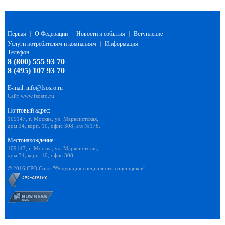
Первая
|
О Федерации
|
Новости и события
|
Вступление
|
Услуги потребителям и компаниям
|
Информация
Телефон
8 (800) 555 93 70
8 (495) 107 93 70
E-mail:
info@fsosro.ru
Сайт
www.fsosro.ru
Почтовый адрес:
109147, г. Москва, ул. Марксистская,
дом 34, корп. 10, офис 308, а/я №176.
Местонахождение:
109147, г. Москва, ул. Марксистская,
дом 34, корп. 10, офис 308.
© 2016 СРО Союз "Федерация специалистов оценщиков"