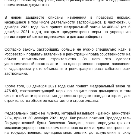
помогут широкому кругу лиц быстро разобраться в сути и содержании
нормативных документов.
В новом дайджесте описаны изменения в правовых нормах,
касающиеся в том числе деятельности застройщиков. В частности, 6
декабря 2021 года был принят Федеральный закон №408-ФЗ (от 6
декабря 2021 года), которым предусмотрены меры по упрощению
регистрации объектов недвижимости для застройщиков.
Согласно закону, застройщику больше не нужно специально идти в
Росреестр и подавать заявление о регистрации права собственности на
объект капитального строительства. За него это сделает
уполномоченный орган власти – он одновременно направит заявление
о кадастровом учете объекта и о регистрации права собственности
застройщика.
Кроме того, 30 декабря 2021 года был принят Федеральный закон №
476-ФЗ, совершенствующий меры по защите прав дольщиков, в том
числе в области привлечения денежных средств граждан и юрлиц для
строительства объектов малоэтажного строительства.
Федеральный закон № 478-ФЗ, который называют «Дачной амнистией
2.0», принят 30 декабря 2021 года. Как ранее пояснял Председатель
Государственной Думы Вячеслав Володин, закон «предусматривает
механизм упрощенного оформления прав на жилые дома, построенные
на государственных, муниципальных землях до вступления в силу