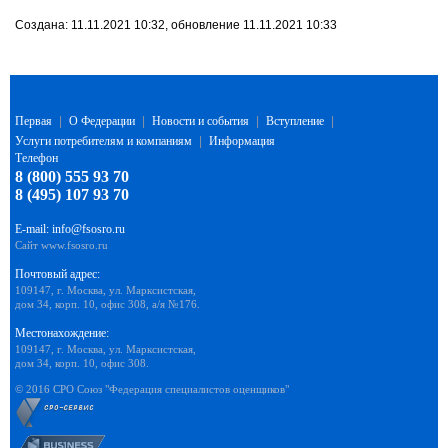
Создана: 11.11.2021 10:32, обновление 11.11.2021 10:33
Первая
|
О Федерации
|
Новости и события
|
Вступление
|
Услуги потребителям и компаниям
|
Информация
Телефон
8 (800) 555 93 70
8 (495) 107 93 70
E-mail:
info@fsosro.ru
Сайт
www.fsosro.ru
Почтовый адрес:
109147, г. Москва, ул. Марксистская,
дом 34, корп. 10, офис 308, а/я №176.
Местонахождение:
109147, г. Москва, ул. Марксистская,
дом 34, корп. 10, офис 308.
© 2016 СРО Союз "Федерация специалистов оценщиков"