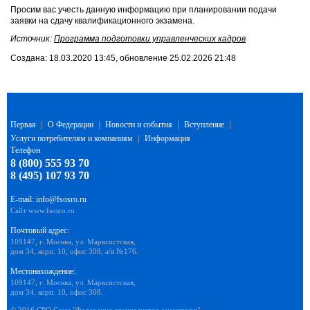
Просим вас учесть данную информацию при планировании подачи
заявки на сдачу квалификационного экзамена.
Источник:
Программа подготовки управленческих кадров
Создана: 18.03.2020 13:45, обновление 25.02.2026 21:48
Первая
|
О Федерации
|
Новости и события
|
Вступление
|
Услуги потребителям и компаниям
|
Информация
Телефон
8 (800) 555 93 70
8 (495) 107 93 70
E-mail:
info@fsosro.ru
Сайт
www.fsosro.ru
Почтовый адрес:
109147, г. Москва, ул. Марксистская,
дом 34, корп. 10, офис 308, а/я №176.
Местонахождение:
109147, г. Москва, ул. Марксистская,
дом 34, корп. 10, офис 308.