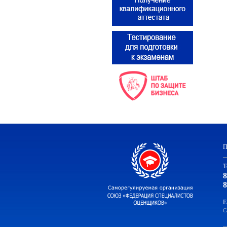
П
Т
8
8
E
С