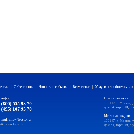
ервая
|
О Федерации
|
Новости и события
|
Вступление
|
Услуги потребителям и 
елефон
Почтовый адрес:
 (800) 555 93 70
109147, г. Москва, 
дом 34, корп. 10, оф
 (495) 107 93 70
Местонахождение:
-mail:
info@fsosro.ru
109147, г. Москва, 
айт
www.fsosro.ru
дом 34, корп. 10, оф