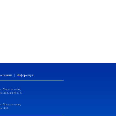
компаниям
|
Информация
ул. Марксистская,
ис 308, а/я №176.
ул. Марксистская,
ис 308.