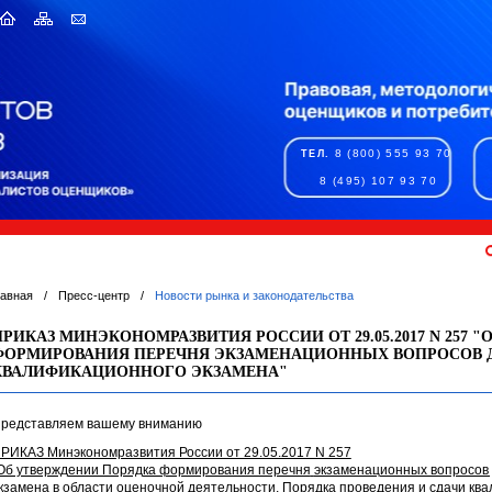
8 (800) 555 93 70
ТЕЛ.
8 (495) 107 93 70
лавная
/
Пресс-центр
/
Новости рынка и законодательства
ПРИКАЗ МИНЭКОНОМРАЗВИТИЯ РОССИИ ОТ 29.05.2017 N 257 
ФОРМИРОВАНИЯ ПЕРЕЧНЯ ЭКЗАМЕНАЦИОННЫХ ВОПРОСОВ 
КВАЛИФИКАЦИОННОГО ЭКЗАМЕНА"
редставляем вашему вниманию
РИКАЗ Минэкономразвития России от 29.05.2017 N 257
Об утверждении Порядка формирования перечня
экзаменационных вопросов
кзамена в области оценочной деятельности,
Порядка проведения и сдачи ква