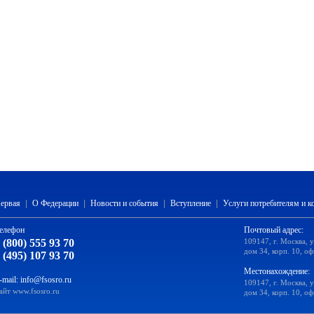
ервая
|
О Федерации
|
Новости и события
|
Вступление
|
Услуги потребителям и 
елефон
Почтовый адрес:
 (800) 555 93 70
109147, г. Москва, 
дом 34, корп. 10, оф
 (495) 107 93 70
Местонахождение:
-mail:
info@fsosro.ru
109147, г. Москва, 
айт
www.fsosro.ru
дом 34, корп. 10, оф