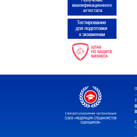
П
Т
8
8
E
С