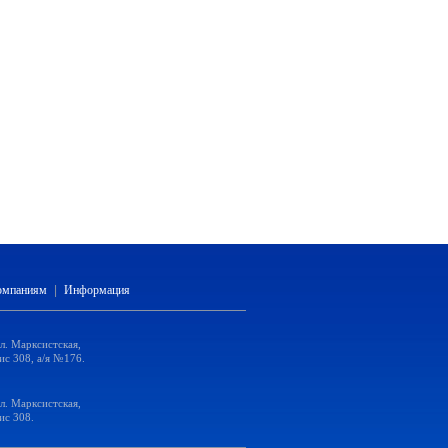
компаниям
|
Информация
ул. Марксистская,
ис 308, а/я №176.
ул. Марксистская,
ис 308.