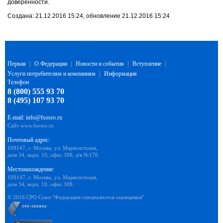
доверенности.
Создана: 21.12.2016 15:24, обновление 21.12.2016 15:24
Первая
|
О Федерации
|
Новости и события
|
Вступление
|
Услуги потребителям и компаниям
|
Информация
Телефон
8 (800) 555 93 70
8 (495) 107 93 70
E-mail:
info@fsosro.ru
Сайт
www.fsosro.ru
Почтовый адрес:
109147, г. Москва, ул. Марксистская,
дом 34, корп. 10, офис 308, а/я №176.
Местонахождение:
109147, г. Москва, ул. Марксистская,
дом 34, корп. 10, офис 308.
© 2016 СРО Союз "Федерация специалистов оценщиков"