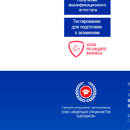
П
Т
8
8
E
С