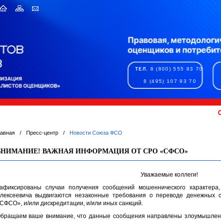
8 (800) 555 93 70
ТЕЛ.
8 (495) 107 93 70
лавная
/
Пресс-центр
/
Новости Союза ФСО
ВНИМАНИЕ! ВАЖНАЯ ИНФОРМАЦИЯ ОТ СРО «СФСО»
Уважаемые коллеги!
афиксированы случаи получения сообщений мошеннического характера
лексеевича выдвигаются незаконные требования о переводе денежных 
СФСО», и/или дискредитации, и/или иных санкций.
бращаем ваше внимание, что данные сообщения направлены злоумышленн