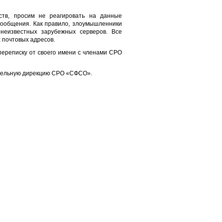
ств, просим не реагировать на данные
сообщения. Как правило, злоумышленники
неизвестных зарубежных серверов. Все
почтовых адресов.
переписку от своего имени с членами СРО
ительную дирекцию СРО «СФСО».