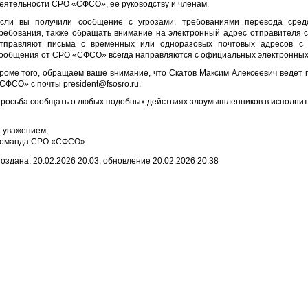
еятельности СРО «СФСО», ее руководству и членам.
сли вы получили сообщение с угрозами, требованиями перевода сред
ребования, также обращать внимание на электронный адрес отправителя 
тправляют письма с временных или одноразовых почтовых адресов с 
ообщения от СРО «СФСО» всегда направляются с официальных электронных 
роме того, обращаем ваше внимание, что Скатов Максим Алексеевич ведет 
СФСО» с почты president@fsosro.ru.
росьба сообщать о любых подобных действиях злоумышленников в исполн
 уважением,
оманда СРО «СФСО»
оздана: 20.02.2026 20:03, обновление 20.02.2026 20:38