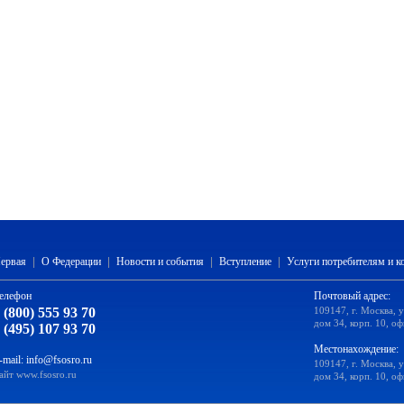
ервая
|
О Федерации
|
Новости и события
|
Вступление
|
Услуги потребителям и 
елефон
Почтовый адрес:
 (800) 555 93 70
109147, г. Москва, 
дом 34, корп. 10, оф
 (495) 107 93 70
Местонахождение:
-mail:
info@fsosro.ru
109147, г. Москва, 
айт
www.fsosro.ru
дом 34, корп. 10, оф