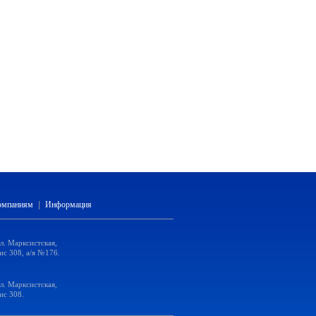
компаниям
|
Информация
ул. Марксистская,
ис 308, а/я №176.
ул. Марксистская,
ис 308.