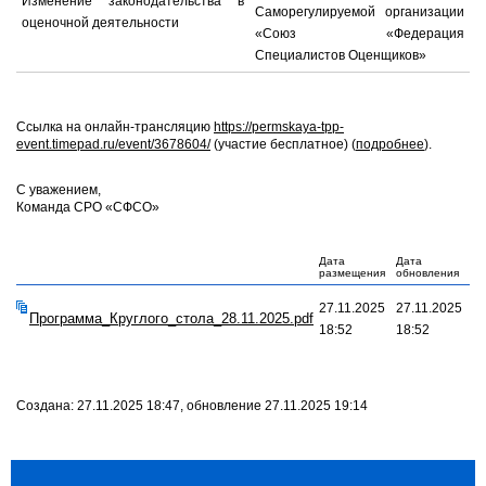
Изменение законодательства в
Саморегулируемой организации
оценочной деятельности
«Союз «Федерация
Специалистов Оценщиков»
Ссылка на онлайн-трансляцию
https://permskaya-tpp-
event.timepad.ru/event/3678604/
(участие бесплатное) (
подробнее
).
С уважением,
Команда СРО «СФСО»
Дата
Дата
размещения
обновления
27.11.2025
27.11.2025
Программа_Круглого_стола_28.11.2025.pdf
18:52
18:52
Создана: 27.11.2025 18:47, обновление 27.11.2025 19:14