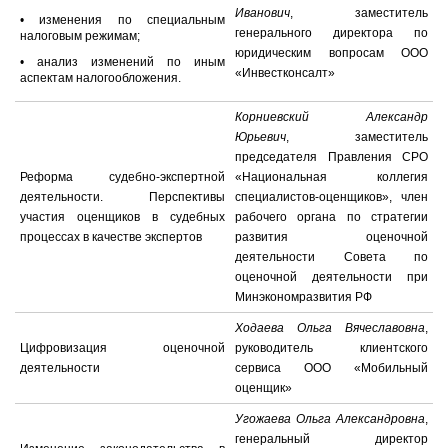
Иванович
, заместитель
• изменения по специальным
генерального директора по
налоговым режимам;
юридическим вопросам ООО
• анализ изменений по иным
«Инвестконсалт»
аспектам налогообложения.
Корниевский Александр
Юрьевич
, заместитель
председателя Правления СРО
Реформа судебно-экспертной
«Национальная коллегия
деятельности. Перспективы
специалистов-оценщиков», член
участия оценщиков в судебных
рабочего органа по стратегии
процессах в качестве экспертов
развития оценочной
деятельности Совета по
оценочной деятельности при
Минэкономразвития РФ
Ходаева Ольга Вячеславовна
,
Цифровизация оценочной
руководитель клиентского
деятельности
сервиса ООО «Мобильный
оценщик»
Угожаева Ольга Александровна
,
генеральный директор