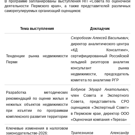
В программе запланированы выступления НП «Совета по оценочной
деятельности Пермского края», а также представителей различных
саморегулируемых организаций оценщиков:
Тема выступления
Докладчик
Скоробогач Алексей Васильевич
,
директор аналитического центра
«КД Консалтинг»,
Тенденции рынка недвижимости
сертифицированный Российской
Перми
гильдией риэлторов аналитик
консультант рынка
недвижимости, председатель
комитета по аналитике РГР
Бобунов Эдуард Анатольевич
,
Разработка методических
член Совета и Экспертного
рекомендаций по оценке жилых и
Совета, представитель СРО
нежилых объектов недвижимости
оценщиков «Экспертный Совет»
при изъятии по программам
в Пермском крае, директор ООО
комплексного развития территории
«Оценочная компания «Тереза»
Ключевые изменения в налоговом
Трапезников Александр
законодательстве-2026: