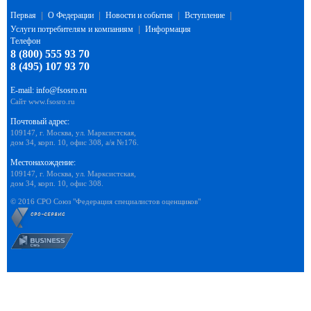
Первая
|
О Федерации
|
Новости и события
|
Вступление
|
Услуги потребителям и компаниям
|
Информация
Телефон
8 (800) 555 93 70
8 (495) 107 93 70
E-mail:
info@fsosro.ru
Сайт
www.fsosro.ru
Почтовый адрес:
109147, г. Москва, ул. Марксистская,
дом 34, корп. 10, офис 308, а/я №176.
Местонахождение:
109147, г. Москва, ул. Марксистская,
дом 34, корп. 10, офис 308.
© 2016 СРО Союз "Федерация специалистов оценщиков"