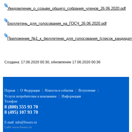
Уведомление_о_созыве_общего_собрания_членов_26.06.2020.pdf
Бюллетень_для_голосования_на_ГОСЧ_26.06.2020.pdf
Приложение_№1_к_бюллетеню_для_голосования_(список_кандидато
Создана: 17.06.2020 00:30, обновление 17.06.2020 00:36
Первая
|
О Федерации
|
Новости и события
|
Вступление
|
Услуги потребителям и компаниям
|
Информация
Телефон
8 (800) 555 93 70
8 (495) 107 93 70
E-mail:
info@fsosro.ru
Сайт
www.fsosro.ru