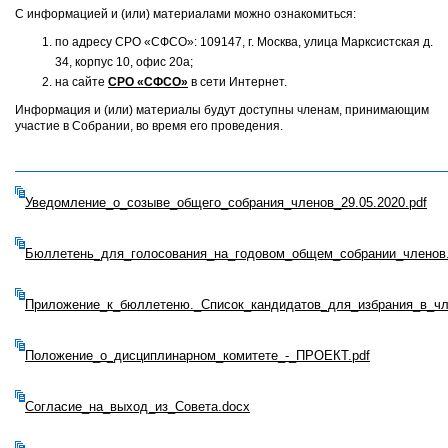
С информацией и (или) материалами можно ознакомиться:
по адресу СРО «СФСО»: 109147, г. Москва, улица Марксистская д.
34, корпус 10, офис 20а;
на сайте
СРО «СФСО»
в сети Интернет.
Информация и (или) материалы будут доступны членам, принимающим
участие в Собрании, во время его проведения.
Уведомление_о_созыве_общего_собрания_членов_29.05.2020.pdf
Бюллетень_для_голосования_на_годовом_общем_собрании_членов.
Приложение_к_бюллетеню._Список_кандидатов_для_избрания_в_чл
Положение_о_дисциплинарном_комитете_-_ПРОЕКТ.pdf
Согласие_на_выход_из_Совета.docx