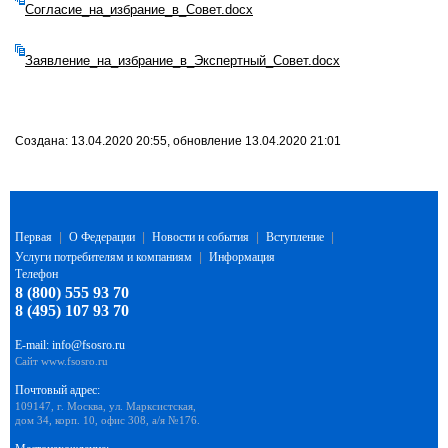
Согласие_на_избрание_в_Совет.docx
Заявление_на_избрание_в_Экспертный_Совет.docx
Создана: 13.04.2020 20:55, обновление 13.04.2020 21:01
Первая
|
О Федерации
|
Новости и события
|
Вступление
|
Услуги потребителям и компаниям
|
Информация
Телефон
8 (800) 555 93 70
8 (495) 107 93 70
E-mail:
info@fsosro.ru
Сайт
www.fsosro.ru
Почтовый адрес:
109147, г. Москва, ул. Марксистская,
дом 34, корп. 10, офис 308, а/я №176.