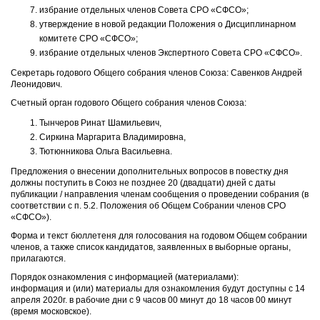
избрание отдельных членов Совета СРО «СФСО»;
утверждение в новой редакции Положения о Дисциплинарном
комитете СРО «СФСО»;
избрание отдельных членов Экспертного Совета СРО «СФСО».
Секретарь годового Общего собрания членов Союза: Савенков Андрей
Леонидович.
Счетный орган годового Общего собрания членов Союза:
Тынчеров Ринат Шамильевич,
Сиркина Маргарита Владимировна,
Тютюнникова Ольга Васильевна.
Предложения о внесении дополнительных вопросов в повестку дня
должны поступить в Союз не позднее 20 (двадцати) дней с даты
публикации / направления членам сообщения о проведении собрания (в
соответствии с п. 5.2. Положения об Общем Собрании членов СРО
«СФСО»).
Форма и текст бюллетеня для голосования на годовом Общем собрании
членов, а также список кандидатов, заявленных в выборные органы,
прилагаются.
Порядок ознакомления с информацией (материалами):
информация и (или) материалы для ознакомления будут доступны с 14
апреля 2020г. в рабочие дни с 9 часов 00 минут до 18 часов 00 минут
(время московское).