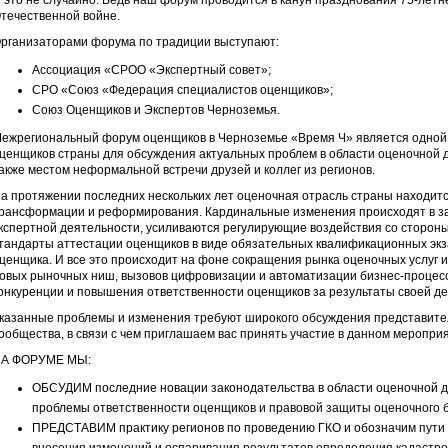
 это не случайно. Ведь наш форум проводится в канун празднования 75-лет
течественной войне.
рганизаторами форума по традиции выступают:
Ассоциация «СРОО «Экспертный совет»;
СРО «Союз «Федерация специалистов оценщиков»;
Союз Оценщиков и Экспертов Черноземья.
ежрегиональный форум оценщиков в Черноземье «Время Ч» является одной
ценщиков страны для обсуждения актуальных проблем в области оценочной д
акже местом неформальной встречи друзей и коллег из регионов.
а протяжении последних нескольких лет оценочная отрасль страны находитс
рансформации и реформирования. Кардинальные изменения происходят в за
кспертной деятельности, усиливаются регулирующие воздействия со сторон
тандарты аттестации оценщиков в виде обязательных квалификационных эк
ценщика. И все это происходит на фоне сокращения рынка оценочных услуг 
овых рыночных ниш, вызовов цифровизации и автоматизации бизнес-процесс
онкуренции и повышения ответственности оценщиков за результаты своей де
казанные проблемы и изменения требуют широкого обсуждения представител
ообщества, в связи с чем приглашаем вас принять участие в данном мероприя
А ФОРУМЕ МЫ:
ОБСУДИМ последние новации законодательства в области оценочной де
проблемы ответственности оценщиков и правовой защиты оценочного б
ПРЕДСТАВИМ практику регионов по проведению ГКО и обозначим пути 