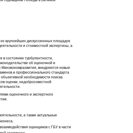
ней годовщины Победы в Великой
 из крупнейших дискуссионных площадок
еятельности и стоимостной экспертизы, а
я в состоянии турбулентности,
конодательстве об оценочной и
ы Минэкономразвития, внедряются новые
заменов и профессионального стандарта
и объективной необходимости поиска
ов оценки, недобросовестной
ятельности.
ями оценочного и экспертного
тии.
ятельности, а также актуальные
изнеса;
взаимодействия оценщиков с ГБУ в части