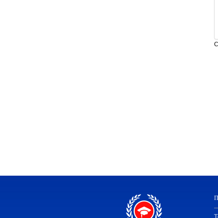
С
П
Т