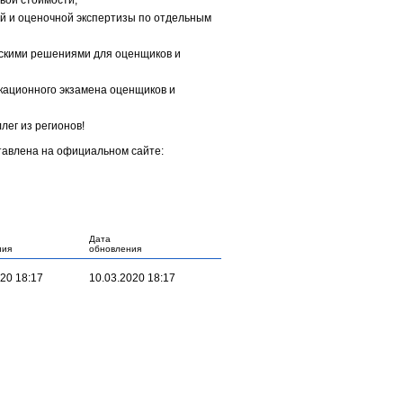
вой стоимости;
 и оценочной экспертизы по отдельным
скими решениями для оценщиков и
ационного экзамена оценщиков и
ег из регионов!
тавлена на официальном сайте:
Дата
ния
обновления
20 18:17
10.03.2020 18:17