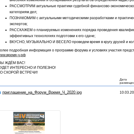
внесения изменений и оспаривания результатов определения кадастро
РАССМОТРИМ актуальные практики судебной финансово-экономической
категориям дел;
ПОЗНАКОМИМ с актуальными методическими разработками и практиче
экспертов;
РАССКАЖЕМ о планируемых изменениях порядка проведения квалифик
эффективных технологиях подготовки к его сдаче;
ВКУСНО, МУЗЫКАЛЬНО И ВЕСЕЛО проведем время в кругу друзей и колл
олее подробная информация о программе форума и условиях участия предс
ww.время-ч.рф
Ы ЖДЁМ ВАС!
УДЕТ ИНТЕРЕСНО И ПОЛЕЗНО!
О СКОРОЙ ВСТРЕЧИ!
Дата
размеще
приглашение_на_Форум_Время_Ч_2020.jpg
10.03.20