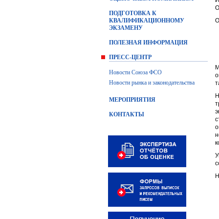
И
О
ПОДГОТОВКА К
КВАЛИФИКАЦИОННОМУ
О
ЭКЗАМЕНУ
ПОЛЕЗНАЯ ИНФОРМАЦИЯ
ПРЕСС-ЦЕНТР
М
Новости Союза ФСО
о
Новости рынка и законодательства
т
Н
МЕРОПРИЯТИЯ
т
э
КОНТАКТЫ
с
о
н
к
У
с
Н