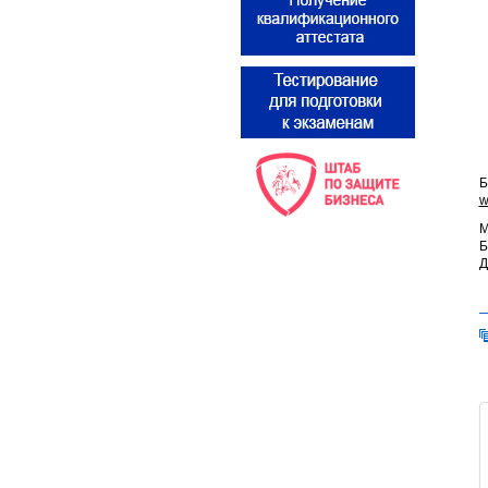
Б
w
М
Б
Д