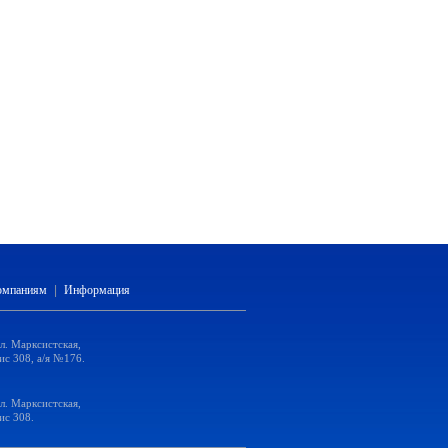
компаниям
|
Информация
ул. Марксистская,
ис 308, а/я №176.
ул. Марксистская,
ис 308.