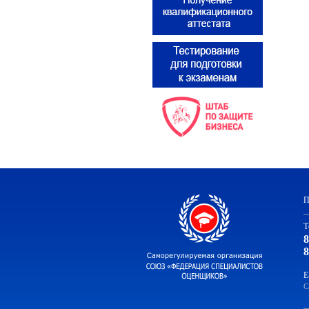
П
Т
8
8
E
С