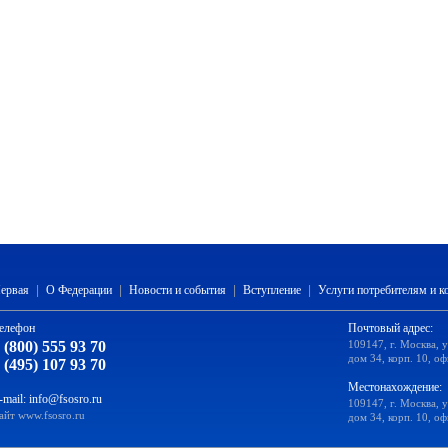
ервая
|
О Федерации
|
Новости и события
|
Вступление
|
Услуги потребителям и 
елефон
Почтовый адрес:
 (800) 555 93 70
109147, г. Москва, 
дом 34, корп. 10, оф
 (495) 107 93 70
Местонахождение:
-mail:
info@fsosro.ru
109147, г. Москва, 
айт
www.fsosro.ru
дом 34, корп. 10, оф