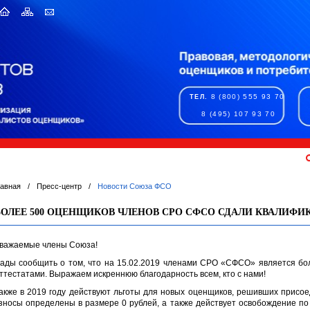
8 (800) 555 93 70
ТЕЛ.
8 (495) 107 93 70
лавная
/
Пресс-центр
/
Новости Союза ФСО
БОЛЕЕ 500 ОЦЕНЩИКОВ ЧЛЕНОВ СРО СФСО СДАЛИ КВАЛИФ
важаемые члены Союза!
ады сообщить о том, что на 15.02.2019 членами СРО «СФСО» является б
ттестатами. Выражаем искреннюю благодарность всем, кто с нами!
акже в 2019 году действуют льготы для новых оценщиков, решивших присо
зносы определены в размере 0 рублей, а также действует освобождение по 