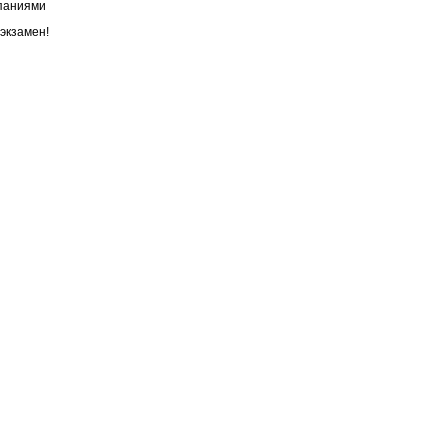
мпаниями
экзамен!