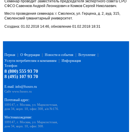
Семинар проводит Заместитель председателя экспертного совета СРО
СФСО Савенков Андрей Леонидович и Комков Сергей Николаевич.
Место проведения семинара: г. Смоленск, ул. Герцена, д. 2, ауд. 315,
Смоленский гуманитарный университет.
Создана: 01.02.2018 14:46, обновление 01.02.2018 18:31
Первая
|
О Федерации
|
Новости и события
|
Вступление
|
Услуги потребителям и компаниям
|
Информация
Телефон
8 (800) 555 93 70
8 (495) 107 93 70
E-mail:
info@fsosro.ru
Сайт
www.fsosro.ru
Почтовый адрес:
109147, г. Москва, ул. Марксистская,
дом 34, корп. 10, офис 308, а/я №176.
Местонахождение:
109147, г. Москва, ул. Марксистская,
дом 34, корп. 10, офис 308.