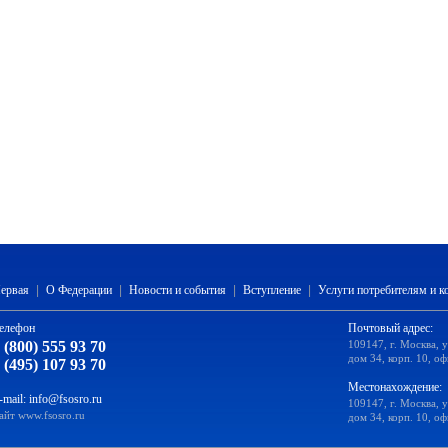
ервая
|
О Федерации
|
Новости и события
|
Вступление
|
Услуги потребителям и 
елефон
Почтовый адрес:
 (800) 555 93 70
109147, г. Москва, 
дом 34, корп. 10, оф
 (495) 107 93 70
Местонахождение:
-mail:
info@fsosro.ru
109147, г. Москва, 
айт
www.fsosro.ru
дом 34, корп. 10, оф