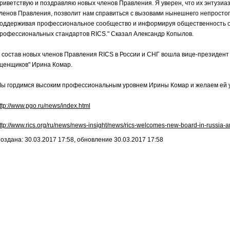
риветствую и поздравляю новых членов Правления. Я уверен, что их энтузи
ленов Правления, позволит нам справиться с вызовами нынешнего непростог
оддерживая профессиональное сообщество и информируя общественность о 
рофессиональных стандартов RICS." Сказал Александр Копылов.
 состав новых членов Правления RICS в России и СНГ вошла вице-президен
ценщиков" Ирина Комар.
ы гордимся высоким профессиональным уровнем Ирины Комар и желаем ей у
ttp://www.pgo.ru/news/index.html
ttp://www.rics.org/ru/news/news-insight/news/rics-welcomes-new-board-in-russia-a
оздана: 30.03.2017 17:58, обновление 30.03.2017 17:58