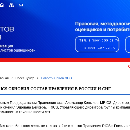
8 (800) 555 93 70
ТЕЛ.
8 (495) 107 93 70
лавная
/
Пресс-центр
/
Новости Союза ФСО
RICS ОБНОВИЛ СОСТАВ ПРАВЛЕНИЯ В РОССИИ И СНГ
овым Председателем Правления стал Александр Копылов, MRICS, Директор, 
н сменил Эдриана Бейкера, FRICS, Управляющего директора группы компаний,
олжность в течение шести лет.
Для меня большая честь не только войти в состав Правления RICS в России и С