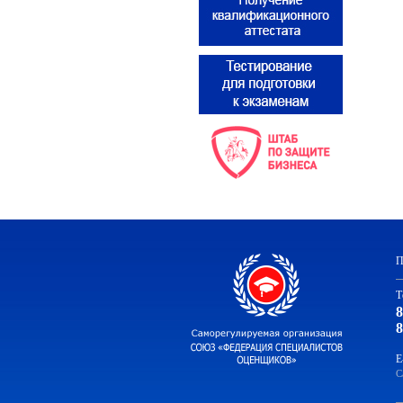
П
Т
8
8
E
С