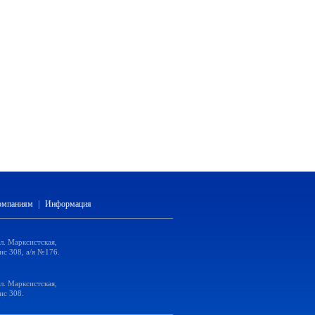
компаниям
|
Информация
ул. Марксистская,
ис 308, а/я №176.
ул. Марксистская,
ис 308.