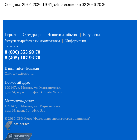
Создана: 29.01.2026 19:41, обновление 25.02.2026 20:36
Первая
|
О Федерации
|
Новости и события
|
Вступление
|
Услуги потребителям и компаниям
|
Информация
Телефон
8 (800) 555 93 70
8 (495) 107 93 70
E-mail:
info@fsosro.ru
Сайт
www.fsosro.ru
Почтовый адрес:
109147, г. Москва, ул. Марксистская,
дом 34, корп. 10, офис 308, а/я №176.
Местонахождение:
109147, г. Москва, ул. Марксистская,
дом 34, корп. 10, офис 308.
© 2016 СРО Союз "Федерация специалистов оценщиков"