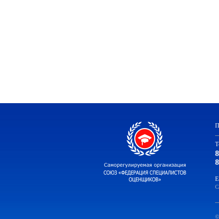
П
Т
8
8
E
С
©