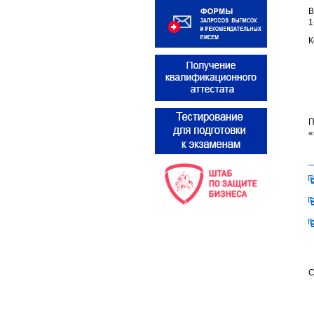
В
1
К
П
«
С