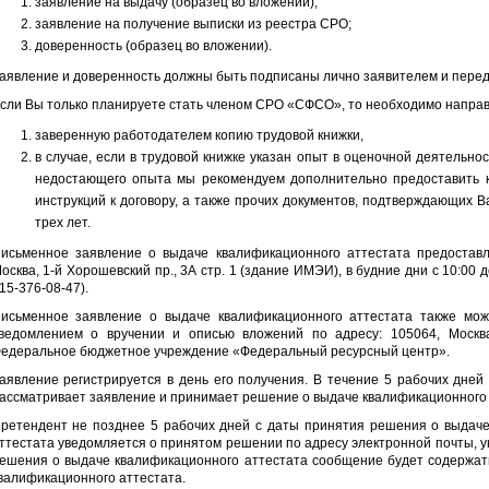
заявление на выдачу (образец во вложении);
заявление на получение выписки из реестра СРО;
доверенность (образец во вложении).
аявление и доверенность должны быть подписаны лично заявителем и пере
сли Вы только планируете стать членом СРО «СФСО», то необходимо направ
заверенную работодателем копию трудовой книжки,
в случае, если в трудовой книжке указан опыт в оценочной деятельно
недостающего опыта мы рекомендуем дополнительно предоставить к
инструкций к договору, а также прочих документов, подтверждающих 
трех лет.
исьменное заявление о выдаче квалификационного аттестата предоставл
осква, 1-й Хорошевский пр., 3А стр. 1 (здание ИМЭИ), в будние дни c 10:00 до
15-376-08-47).
исьменное заявление о выдаче квалификационного аттестата также мо
ведомлением о вручении и описью вложений по адресу: 105064, Москва,
едеральное бюджетное учреждение «Федеральный ресурсный центр».
аявление регистрируется в день его получения. В течение 5 рабочих дне
ассматривает заявление и принимает решение о выдаче квалификационного а
ретендент не позднее 5 рабочих дней с даты принятия решения о выдаче
ттестата уведомляется о принятом решении по адресу электронной почты, у
ешения о выдаче квалификационного аттестата сообщение будет содержа
валификационного аттестата.