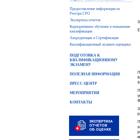
Предоставление информации из
Реестра СРО
Экспертиза отчетов
З
Корпоративное обучение и повышение
Е
квалификации
Аккредитация и Сертификация
Квалификационный экзамен оценщика
ПОДГОТОВКА К
КВАЛИФИКАЦИОННОМУ
ЭКЗАМЕНУ
П
ПОЛЕЗНАЯ ИНФОРМАЦИЯ
М
9
ПРЕСС-ЦЕНТР
П
МЕРОПРИЯТИЯ
у
Ф
КОНТАКТЫ
З
р
П
а
р
к