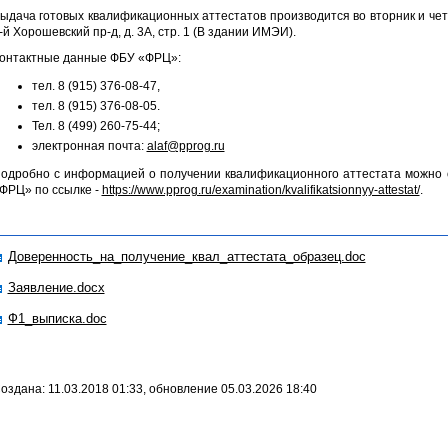
ыдача готовых квалификационных аттестатов производится во вторник и четвер
-й Хорошевский пр-д, д. 3А, стр. 1 (В здании ИМЭИ).
онтактные данные ФБУ «ФРЦ»:
тел. 8 (915) 376-08-47,
тел. 8 (915) 376-08-05.
Тел. 8 (499) 260-75-44;
электронная почта:
alaf@pprog.ru
одробно с информацией о получении квалификационного аттестата можно
ФРЦ» по ссылке -
https://www.pprog.ru/examination/kvalifikatsionnyy-attestat/
.
Доверенность_на_получение_квал_аттестата_образец.doc
Заявление.docx
Ф1_выписка.doc
оздана: 11.03.2018 01:33, обновление 05.03.2026 18:40