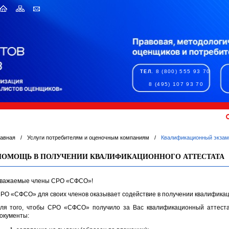
8 (800) 555 93 70
ТЕЛ.
8 (495) 107 93 70
лавная
/
Услуги потребителям и оценочным компаниям
/
Квалификационный экзам
ПОМОЩЬ В ПОЛУЧЕНИИ КВАЛИФИКАЦИОННОГО АТТЕСТАТА
важаемые члены СРО «СФСО»!
РО «СФСО» для своих членов оказывает содействие в получении квалификац
ля того, чтобы СРО «СФСО» получило за Вас квалификационный аттест
окументы: