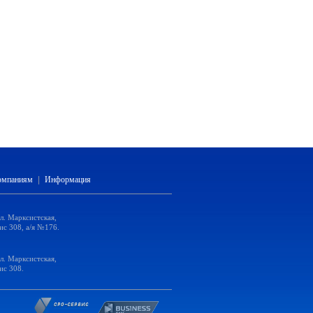
компаниям
|
Информация
ул. Марксистская,
ис 308, а/я №176.
ул. Марксистская,
ис 308.