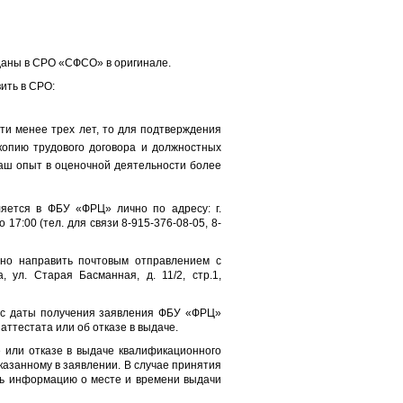
даны в СРО «СФСО» в оригинале.
ить в СРО:
сти менее трех лет, то для подтверждения
опию трудового договора и должностных
Ваш опыт в оценочной деятельности более
яется в ФБУ «ФРЦ» лично по адресу: г.
 17:00 (тел. для связи 8-915-376-08-05, 8-
жно направить почтовым отправлением с
 ул. Старая Басманная, д. 11/2, стр.1,
й с даты получения заявления ФБУ «ФРЦ»
ттестата или об отказе в выдаче.
 или отказе в выдаче квалификационного
казанному в заявлении. В случае принятия
ть информацию о месте и времени выдачи