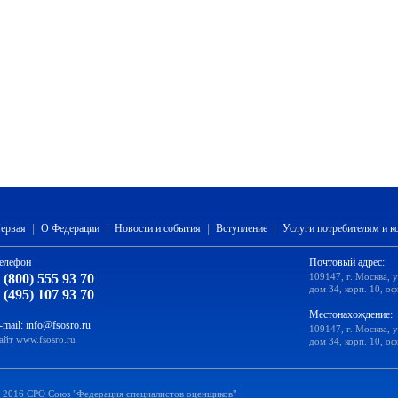
ервая
|
О Федерации
|
Новости и события
|
Вступление
|
Услуги потребителям и 
елефон
Почтовый адрес:
 (800) 555 93 70
109147, г. Москва, 
дом 34, корп. 10, оф
 (495) 107 93 70
Местонахождение:
-mail:
info@fsosro.ru
109147, г. Москва, 
айт
www.fsosro.ru
дом 34, корп. 10, оф
 2016 СРО Союз "Федерация специалистов оценщиков"