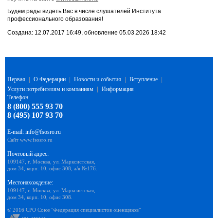
Будем рады видеть Вас в числе слушателей Института
профессионального образования!
Создана: 12.07.2017 16:49, обновление 05.03.2026 18:42
Первая
|
О Федерации
|
Новости и события
|
Вступление
|
Услуги потребителям и компаниям
|
Информация
Телефон
8 (800) 555 93 70
8 (495) 107 93 70
E-mail:
info@fsosro.ru
Сайт
www.fsosro.ru
Почтовый адрес:
109147, г. Москва, ул. Марксистская,
дом 34, корп. 10, офис 308, а/я №176.
Местонахождение:
109147, г. Москва, ул. Марксистская,
дом 34, корп. 10, офис 308.
© 2016 СРО Союз "Федерация специалистов оценщиков"