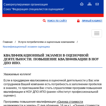
Саморегулируемая организация
Союз "Федерация специалистов оценщиков"
ПОИСК ПО САЙТУ
ЛИЧНЫЙ КАБИНЕТ
Меню
Главная
/
Услуги потребителям и оценочным компаниям
/
Квалификационный экзамен оценщика
КВАЛИФИКАЦИОННЫЙ ЭКЗАМЕН В ОЦЕНОЧНОЙ
ДЕЯТЕЛЬНОСТИ. ПОВЫШЕНИЕ КВАЛИФИКАЦИИ В НОУ
ДПО ИПО.
Уважаемые коллеги!
Если в преддверии квалэкзамена в оценочной деятельности у Вас или
сотрудников Вашей компании есть потребность в заполнении пробелов
в знаниях, то приглашаем Вас стать слушателями программ повышения
квалификации в НОУ ДПО ИПО (ранее-«Институт профессиональной
оценки»).
Программы повышения квалификации
«Оценка стоимости
недвижимости и земли»
(2 дня обучения, 16 ак.ч.),
«Оценка стоимости