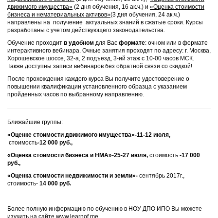
движимого имущества»
(2 дня обучения, 16 ак.ч.) и
«Оценка стоимости
бизнеса и нематериальных активов»
(3 дня обучения, 24 ак.ч.)
направлены на получение актуальных знаний в сжатые сроки. Курсы
разработаны с учетом действующего законодательства.
Обучение проходит
в удобном
для Вас
формате
: очном или в формате
интерактивного вебинара. Очные занятия проходят по адресу: г. Москва,
Хорошевское шоссе, 32-а, 2 подъезд, 3-ий этаж с 10-00 часов МСК.
Также доступны записи вебинаров без обратной связи со скидкой!
После прохождения каждого курса Вы получите удостоверение о
повышении квалификации установленного образца с указанием
пройденных часов по выбранному направлению.
Ближайшие группы:
«Оценке стоимости движимого имущества»-11-12 июля,
стоимость
-12 000 руб.,
«Оценка стоимости бизнеса и НМА»-25-27 июля,
стоимость
-17 000
руб.,
«Оценка стоимости недвижимости и земли»-
сентябрь 2017г.,
стоимость-
14 000 руб.
Более полную информацию по обучению в НОУ ДПО ИПО Вы можете
изучить на сайте
www.learnof.me