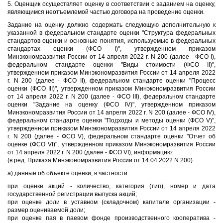
5. Оценщик осуществляет оценку в соответствии с заданием на оценку,
являющимся неотъемлемой частью договора на проведение оценки.
Задание на оценку должно содержать следующую дополнительную к
указанной в федеральном стандарте оценки "Структура федеральных
стандартов оценки и основные понятия, используемые в федеральных
стандартах оценки (ФСО I)", утвержденном приказом
Минэкономразвития России от 14 апреля 2022 г. N 200 (далее - ФСО I),
федеральном стандарте оценки "Виды стоимости (ФСО II)",
утвержденном приказом Минэкономразвития России от 14 апреля 2022
г. N 200 (далее - ФСО II), федеральном стандарте оценки "Процесс
оценки (ФСО III)", утвержденном приказом Минэкономразвития России
от 14 апреля 2022 г. N 200 (далее - ФСО III), федеральном стандарте
оценки "Задание на оценку (ФСО IV)", утвержденном приказом
Минэкономразвития России от 14 апреля 2022 г. N 200 (далее - ФСО IV),
федеральном стандарте оценки "Подходы и методы оценки (ФСО V)",
утвержденном приказом Минэкономразвития России от 14 апреля 2022
г. N 200 (далее - ФСО V), федеральном стандарте оценки "Отчет об
оценке (ФСО VI)", утвержденном приказом Минэкономразвития России
от 14 апреля 2022 г. N 200 (далее - ФСО VI), информацию:
(в ред. Приказа Минэкономразвития России от 14.04.2022 N 200)
а) данные об объекте оценки, в частности:
при оценке акций - количество, категория (тип), номер и дата
государственной регистрации выпуска акций;
при оценке доли в уставном (складочном) капитале организации -
размер оцениваемой доли;
при оценке пая в паевом фонде производственного кооператива -