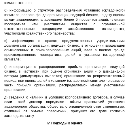
количество паев;
б) информацию о структуре распределения уставного (складочного)
капитала, паевого фонда организации, ведущей бизнес, на дату оценки
между акционерами, владеющими более 5 процентов акций, членами
кооператива или участниками общества с ограниченной
ответственностью, товарищами хозяйственного товарищества,
участниками хозяйственного партнерства;
в) информацию о правах, предусмотренных учредительными
документами организации, ведущей бизнес, в отношении владельцев
обыкновенных и привилегированных акций, паев в паевом фонде
производственного кооператива, долей в уставном (складочном)
капитале;
г) информацию о распределении прибыли организации, ведущей
бизнес, в частности, при оценке стоимости акций - о дивидендной
истории (дивидендных выплатах) организации за репрезентативный
период, при оценке долей в уставном (складочном) капитале - о размере
части прибыли организации, распределяемой между участниками
организации;
д) сведения о наличии и условиях корпоративного договора, в случае
если такой договор определяет объем правомочий участника
акционерного общества, общества с ограниченной ответственностью,
отличный от объема правомочий, присущих его доле согласно
законодательству.
IV. Подходы к оценке