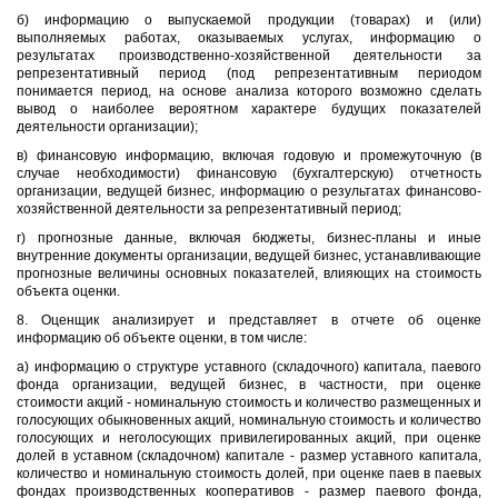
б) информацию о выпускаемой продукции (товарах) и (или)
выполняемых работах, оказываемых услугах, информацию о
результатах производственно-хозяйственной деятельности за
репрезентативный период (под репрезентативным периодом
понимается период, на основе анализа которого возможно сделать
вывод о наиболее вероятном характере будущих показателей
деятельности организации);
в) финансовую информацию, включая годовую и промежуточную (в
случае необходимости) финансовую (бухгалтерскую) отчетность
организации, ведущей бизнес, информацию о результатах финансово-
хозяйственной деятельности за репрезентативный период;
г) прогнозные данные, включая бюджеты, бизнес-планы и иные
внутренние документы организации, ведущей бизнес, устанавливающие
прогнозные величины основных показателей, влияющих на стоимость
объекта оценки.
8. Оценщик анализирует и представляет в отчете об оценке
информацию об объекте оценки, в том числе:
а) информацию о структуре уставного (складочного) капитала, паевого
фонда организации, ведущей бизнес, в частности, при оценке
стоимости акций - номинальную стоимость и количество размещенных и
голосующих обыкновенных акций, номинальную стоимость и количество
голосующих и неголосующих привилегированных акций, при оценке
долей в уставном (складочном) капитале - размер уставного капитала,
количество и номинальную стоимость долей, при оценке паев в паевых
фондах производственных кооперативов - размер паевого фонда,