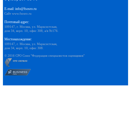
E-mail:
info@fsosro.ru
Сайт
www.fsosro.ru
Почтовый адрес:
109147, г. Москва, ул. Марксистская,
дом 34, корп. 10, офис 308, а/я №176.
Местонахождение:
109147, г. Москва, ул. Марксистская,
дом 34, корп. 10, офис 308.
© 2016 СРО Союз "Федерация специалистов оценщиков"