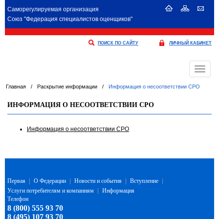
Саморегулируемая организация
Союз "Федерация специалистов оценщиков"
ПОИСК ПО САЙТУ
ЛИЧНЫЙ КАБИНЕТ
Меню
Главная
/
Раскрытие информации
/
Информация о несоответствии СРО
ИНФОРМАЦИЯ О НЕСООТВЕТСТВИИ СРО
Информация о несоответствии СРО
Первая
|
О Федерации
|
Новости и события
|
Вступление
|
Услуги потребителям и компаниям
|
Информация
Телефон
8 (800) 555 93 70
8 (495) 107 93 70