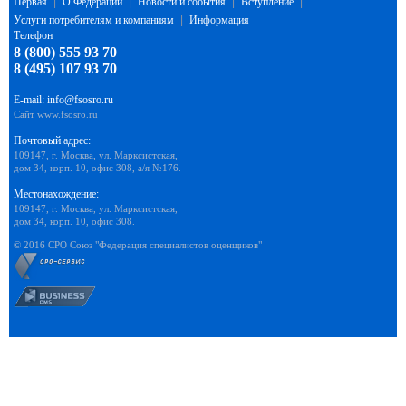
Первая
|
О Федерации
|
Новости и события
|
Вступление
|
Услуги потребителям и компаниям
|
Информация
Телефон
8 (800) 555 93 70
8 (495) 107 93 70
E-mail:
info@fsosro.ru
Сайт
www.fsosro.ru
Почтовый адрес:
109147, г. Москва, ул. Марксистская,
дом 34, корп. 10, офис 308, а/я №176.
Местонахождение:
109147, г. Москва, ул. Марксистская,
дом 34, корп. 10, офис 308.
© 2016 СРО Союз "Федерация специалистов оценщиков"