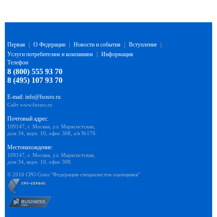
Первая
|
О Федерации
|
Новости и события
|
Вступление
|
Услуги потребителям и компаниям
|
Информация
Телефон
8 (800) 555 93 70
8 (495) 107 93 70
E-mail:
info@fsosro.ru
Сайт
www.fsosro.ru
Почтовый адрес:
109147, г. Москва, ул. Марксистская,
дом 34, корп. 10, офис 308, а/я №176.
Местонахождение:
109147, г. Москва, ул. Марксистская,
дом 34, корп. 10, офис 308.
© 2016 СРО Союз "Федерация специалистов оценщиков"