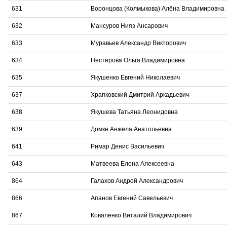
631
Воронцова (Колмыкова) Алёна Владимировна
632
Мансуров Нияз Ансарович
633
Муравьев Александр Викторович
634
Нестерова Ольга Владимировна
635
Якушенко Евгений Николаевич
637
Храпковский Дмитрий Аркадьевич
638
Якушева Татьяна Леонидовна
639
Домке Анжела Анатольевна
641
Римар Денис Васильевич
643
Матвеева Елена Алексеевна
864
Галахов Андрей Александрович
866
Апанов Евгений Савельевич
867
Коваленко Виталий Владимирович