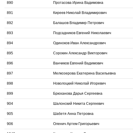
890
Протасова Ирина Вадимовна
891
Киреев Николай Владимирович
892
Балашов Владимир Петрович
893
Подсадников Евгений Николаевич
894
Одиноков Иван Александрович
895
Сорокин Александр Викторович
896
Ванчиков Евгений Вадимович
897
Мелкозерова Екатерина Васильевна
898
Новолоцкий Николай Игоревич
899
Брюханова Дарья Сергеевна
904
Шалонский Никита Сергеевич
905
Шабетя Анна Петровна
906
Оленич Артем Григорьевич