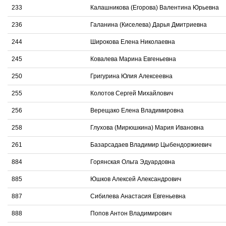
233
Калашникова (Егорова) Валентина Юрьевна
236
Галанина (Киселева) Дарья Дмитриевна
244
Широкова Елена Николаевна
245
Ковалева Марина Евгеньевна
250
Григурина Юлия Алексеевна
255
Колотов Сергей Михайлович
256
Верещако Елена Владимировна
258
Глухова (Мирюшкина) Мария Ивановна
261
Базарсадаев Владимир Цыбендоржиевич
884
Горянская Ольга Эдуардовна
885
Юшков Алексей Александрович
887
Сибилева Анастасия Евгеньевна
888
Попов Антон Владимирович