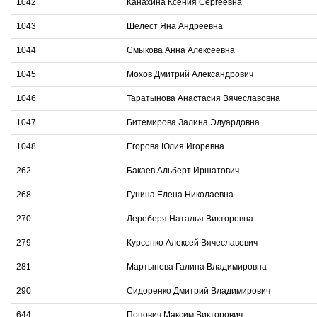
1042
Канахина Ксения Сергеевна
1043
Шелест Яна Андреевна
1044
Смыкова Анна Алексеевна
1045
Мохов Дмитрий Александрович
1046
Таратынова Анастасия Вячеславовна
1047
Битемирова Залина Эдуардовна
1048
Егорова Юлия Игоревна
262
Бакаев Альберт Иршатович
268
Гунина Елена Николаевна
270
Дереберя Наталья Викторовна
279
Курсенко Алексей Вячеславович
281
Мартынова Галина Владимировна
290
Сидоренко Дмитрий Владимирович
644
Попович Максим Викторович