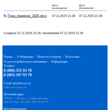
Дата
Дата
размещения
обновления
План_проверок_2026.docx
07.11.2025 21:28
07.11.2025 21:28
Создана: 07.11.2025 21:28, обновление 07.11.2025 21:28
Первая
|
О Федерации
|
Новости и события
|
Вступление
|
Услуги потребителям и компаниям
|
Информация
Телефон
8 (800) 555 93 70
8 (495) 107 93 70
E-mail:
info@fsosro.ru
Сайт
www.fsosro.ru
Почтовый адрес:
109147, г. Москва, ул. Марксистская,
дом 34, корп. 10, офис 308, а/я №176.
Местонахождение: