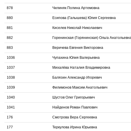
878
Чилиняк Полина Артемовна
880
Есипова (Галышева) Юлия Сергеевна
881
Киселев Николай Николаевич
882
Горенинская (Горянинская) Ольга Анатольевн
883
Веричева Евгения Викторовна
1036
Чупахина Юлия Валерьевна
1037
Михалёва Наталия Владимировна
1038
Балязин Александр Игоревич
1039
Филимонов Максим Анатольевич
1040
Шустов Олег Григорьевич
1041
Найденов Роман Павлович
176
Смотрова Вера Сергеевна
177
Теркулова Ирина Юрьевна