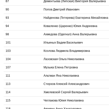
87
Дементьева (Липская) Виктория Валерьевна
90
Попов Дмитрий Иванович
93
Найденова (Тетерева) Екатерина Михайловна
94
Коваленко (Царенко) Юлия Андреевна
98
Ахмедова (Одегнал) Анна Валерьевна
101
Ильиных Вадим Васильевич
103
Козлова Людмила Владимировна
104
Лазовская Ольга Николаевна
107
Музыка Елена Петровна
111
Альтман Яна Николаевна
113
Стерхов Алексей Александрович
114
Хмелевской Сергей Валерьевич
115
Чеглакова Юлия Николаевна
118
Авакянц Анна Хачатуровна