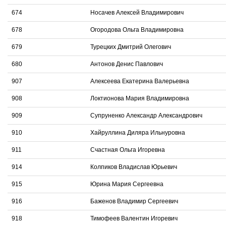
674
Носачев Алексей Владимирович
678
Огородова Ольга Владимировна
679
Турецких Дмитрий Олегович
680
Антонов Денис Павлович
907
Алексеева Екатерина Валерьевна
908
Локтионова Мария Владимировна
909
Супруненко Александр Александрович
910
Хайруллина Диляра Ильнуровна
911
Счастная Ольга Игоревна
914
Колпиков Владислав Юрьевич
915
Юрина Мария Сергеевна
916
Баженов Владимир Сергеевич
918
Тимофеев Валентин Игоревич