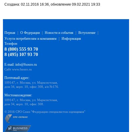
Создана: 02.11.2016 16:36, обновление 09.02.2021 19:33
Первая
|
О Федерации
|
Новости и события
|
Вступление
|
Услуги потребителям и компаниям
|
Информация
Телефон
8 (800) 555 93 70
8 (495) 107 93 70
E-mail:
info@fsosro.ru
Сайт
www.fsosro.ru
Почтовый адрес:
109147, г. Москва, ул. Марксистская,
дом 34, корп. 10, офис 308, а/я №176.
Местонахождение:
109147, г. Москва, ул. Марксистская,
дом 34, корп. 10, офис 308.
© 2016 СРО Союз "Федерация специалистов оценщиков"