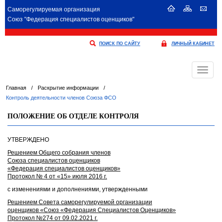
Саморегулируемая организация
Союз "Федерация специалистов оценщиков"
ПОИСК ПО САЙТУ
ЛИЧНЫЙ КАБИНЕТ
Меню
Главная
/
Раскрытие информации
/
Контроль деятельности членов Союза ФСО
ПОЛОЖЕНИЕ ОБ ОТДЕЛЕ КОНТРОЛЯ
УТВЕРЖДЕНО
Решением Общего собрания членов
Союза специалистов оценщиков
«Федерация специалистов оценщиков»
Протокол № 4 от «15» июля 2016 г.
с изменениями и дополнениями, утвержденными
Решением Совета саморегулируемой организации
оценщиков «Союз «Федерация Специалистов Оценщиков»
Протокол №274 от 09.02.2021 г.