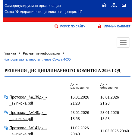
Саморегулируемая организация
Союз "Федерация специалистов оценщиков"
ПОИСК ПО САЙТУ
ЛИЧНЫЙ КАБИНЕТ
Меню
Главная
/
Раскрытие информации
/
Контроль деятельности членов Союза ФСО
РЕШЕНИЯ ДИСЦИПЛИНАРНОГО КОМИТЕТА 2026 ГОД
Дата
Дата
размещения
обновления
Протокол_№139дк_-
16.01.2026
16.01.2026
_выписка.pdf
21:28
21:28
Протокол_№140дк_-
23.01.2026
23.01.2026
_выписка.pdf
18:58
18:58
Протокол_№141дк_-
11.02.2026
11.02.2026 20:40
_выписка.pdf
20:40