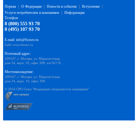
Первая
|
О Федерации
|
Новости и события
|
Вступление
|
Услуги потребителям и компаниям
|
Информация
Телефон
8 (800) 555 93 70
8 (495) 107 93 70
E-mail:
info@fsosro.ru
Сайт
www.fsosro.ru
Почтовый адрес:
109147, г. Москва, ул. Марксистская,
дом 34, корп. 10, офис 308, а/я №176.
Местонахождение:
109147, г. Москва, ул. Марксистская,
дом 34, корп. 10, офис 308.
© 2016 СРО Союз "Федерация специалистов оценщиков"