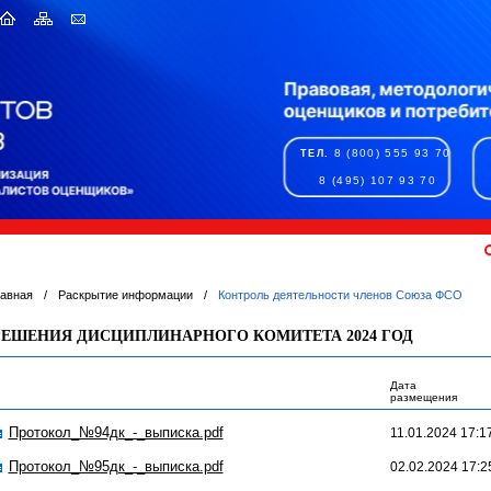
8 (800) 555 93 70
ТЕЛ.
8 (495) 107 93 70
лавная
/
Раскрытие информации
/
Контроль деятельности членов Союза ФСО
РЕШЕНИЯ ДИСЦИПЛИНАРНОГО КОМИТЕТА 2024 ГОД
Дата
размещения
Протокол_№94дк_-_выписка.pdf
11.01.2024 17:1
Протокол_№95дк_-_выписка.pdf
02.02.2024 17:2