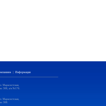
компаниям
|
Информация
ул. Марксистская,
ис 308, а/я №176.
ул. Марксистская,
ис 308.