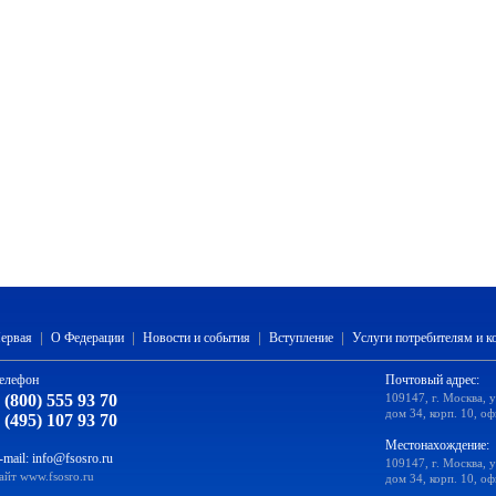
ервая
|
О Федерации
|
Новости и события
|
Вступление
|
Услуги потребителям и 
елефон
Почтовый адрес:
 (800) 555 93 70
109147, г. Москва, 
дом 34, корп. 10, оф
 (495) 107 93 70
Местонахождение:
-mail:
info@fsosro.ru
109147, г. Москва, 
айт
www.fsosro.ru
дом 34, корп. 10, оф