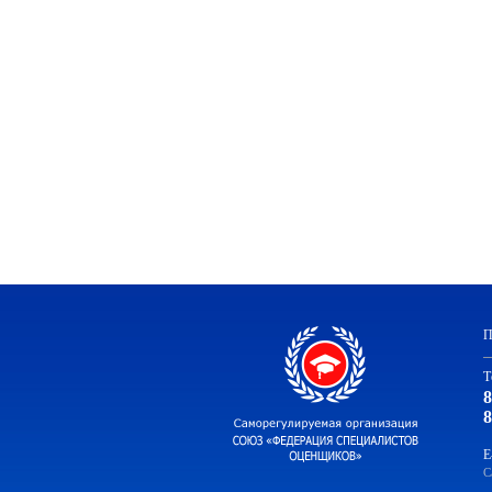
П
Т
8
8
E
С