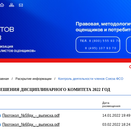
8 (800) 555 93 70
ТЕЛ.
8 (495) 107 93 70
лавная
/
Раскрытие информации
/
Контроль деятельности членов Союза ФСО
РЕШЕНИЯ ДИСЦИПЛИНАРНОГО КОМИТЕТА 2022 ГОД
Дата
размещения
Протокол_№59дк_-_выписка.pdf
14.01.2022 19:49
Протокол_№60дк_-_выписка.pdf
03.02.2022 18:24