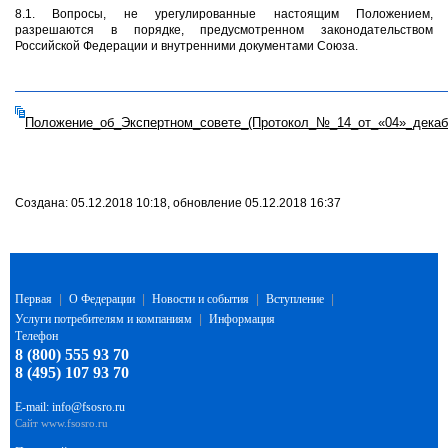
8.1. Вопросы, не урегулированные настоящим Положением,
разрешаются в порядке, предусмотренном законодательством
Российской Федерации и внутренними документами Союза.
Положение_об_Экспертном_совете_(Протокол_№_14_от_«04»_декабр
Создана: 05.12.2018 10:18, обновление 05.12.2018 16:37
Первая
|
О Федерации
|
Новости и события
|
Вступление
|
Услуги потребителям и компаниям
|
Информация
Телефон
8 (800) 555 93 70
8 (495) 107 93 70
E-mail:
info@fsosro.ru
Сайт
www.fsosro.ru