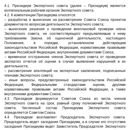
4.1. Президиум Экспертного совета (далее – Президиум) является
коллегиальным рабочим органом Экспертного совета.
4.2. К компетенции Президиума относятся:
– разработка и вынесение на рассмотрение Совета Союза проектов
документов по вопросам деятельности Экспертного совета;
– вынесение решения о проведении внеплановой проверки члена
Экспертного совета, не соответствующего предъявляемым к нему
требованиям Закона об оценочной деятельности, настоящего
Положения, в порядке, установленном действующим
законодательством Российской Федерации, нормативными правовыми
актами Российской Федерации, внутренними документами Союза;
– временное отстранение членов Экспертного совета от проведения
экспертиз отчетов об оценке в случае выявления нарушений в их
деятельности;
– рассмотрение апелляций на экспертные заключения, подписанные
членами Экспертного совета;
– иные вопросы, предусмотренные законодательством Российской
Федерации, Федеральными стандартами оценки, другими
нормативными правовыми актами Российской Федерации, а также
внутренними документами Союза.
4.3. Президиум формируется Советом Союза из числа членов
Экспертного совета на срок, равный сроку полномочий Экспертного
совета. Численный состав Президиума Экспертного совета
определяется Советом Союза.
4.4. Президиум возглавляет Председатель Экспертного совета.
Председатель ведет заседания Президиума, а в случае его отсутствия
заседания Президиума ведет Заместитель Председателя Экспертного