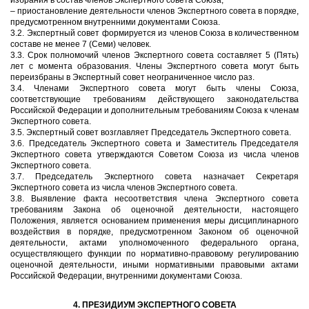
избрания в состав членов Экспертного совета Союза;
– приостановление деятельности членов Экспертного совета в порядке,
предусмотренном внутренними документами Союза.
3.2. Экспертный совет формируется из членов Союза в количественном
составе не менее 7 (Семи) человек.
3.3. Срок полномочий членов Экспертного совета составляет 5 (Пять)
лет с момента образования. Члены Экспертного совета могут быть
переизбраны в Экспертный совет неограниченное число раз.
3.4. Членами Экспертного совета могут быть члены Союза,
соответствующие требованиям действующего законодательства
Российской Федерации и дополнительным требованиям Союза к членам
Экспертного совета.
3.5. Экспертный совет возглавляет Председатель Экспертного совета.
3.6. Председатель Экспертного совета и Заместитель Председателя
Экспертного совета утверждаются Советом Союза из числа членов
Экспертного совета.
3.7. Председатель Экспертного совета назначает Секретаря
Экспертного совета из числа членов Экспертного совета.
3.8. Выявление факта несоответствия члена Экспертного совета
требованиям Закона об оценочной деятельности, настоящего
Положения, является основанием применения меры дисциплинарного
воздействия в порядке, предусмотренном Законом об оценочной
деятельности, актами уполномоченного федерального органа,
осуществляющего функции по нормативно-правовому регулированию
оценочной деятельности, иными нормативными правовыми актами
Российской Федерации, внутренними документами Союза.
4. ПРЕЗИДИУМ ЭКСПЕРТНОГО СОВЕТА