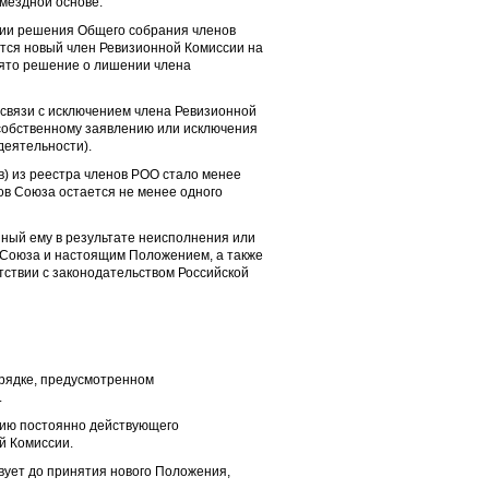
мездной основе.
нии решения Общего собрания членов
тся новый член Ревизионной Комиссии на
нято решение о лишении члена
связи с исключением члена Ревизионной
 собственному заявлению или исключения
еятельности).
ов) из реестра членов РОО стало менее
ов Союза остается не менее одного
нный ему в результате неисполнения или
Союза и настоящим Положением, а также
тствии с законодательством Российской
рядке, предусмотренном
.
нию постоянно действующего
й Комиссии.
вует до принятия нового Положения,