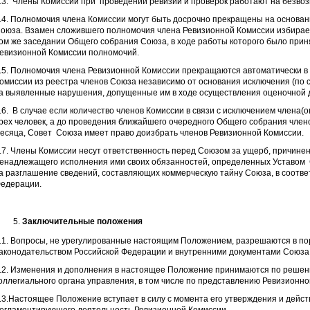
.3. Члены Комиссии при проведении ревизий и проверок работают на безвоз
.4. Полномочия члена Комиссии могут быть досрочно прекращены на основа
оюза. Взамен сложившего полномочия члена Ревизионной Комиссии избирае
ом же заседании Общего собрания Союза, в ходе работы которого было при
евизионной Комиссии полномочий.
.5. Полномочия члена Ревизионной Комиссии прекращаются автоматически в 
омиссии из реестра членов Союза независимо от основания исключения (по
а выявленные нарушения, допущенные им в ходе осуществления оценочной д
.6. В случае если количество членов Комиссии в связи с исключением члена(
рех человек, а до проведения ближайшего очередного Общего собрания член
есяца, Совет Союза имеет право доизбрать членов Ревизионной Комиссии.
.7. Члены Комиссии несут ответственность перед Союзом за ущерб, причине
енадлежащего исполнения ими своих обязанностей, определенных Уставом 
а разглашение сведений, составляющих коммерческую тайну Союза, в соотве
едерации.
Заключительные положения
.1. Вопросы, не урегулированные настоящим Положением, разрешаются в по
аконодательством Российской Федерации и внутренними документами Союза
.2. Изменения и дополнения в настоящее Положение принимаются по реше
оллегиального органа управления, в том числе по представлению Ревизионно
.3.Настоящее Положение вступает в силу с момента его утверждения и дейст