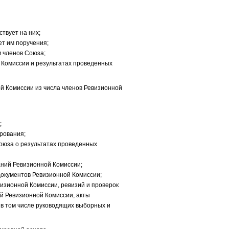
твует на них;
т им поручения;
 членов Союза;
Комиссии и результатах проведенных
й Комиссии из числа членов Ревизионной
;
рования;
оюза о результатах проведенных
аний Ревизионной Комиссии;
документов Ревизионной Комиссии;
изионной Комиссии, ревизий и проверок
й Ревизионной Комиссии, акты
в том числе руководящих выборных и