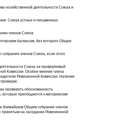
ово-хозяйственной деятельности Союза и
ников Союза устных и письменных
анию членов Союза.
алтерским балансам, без которого Общее
 собрания членов Союза, если этого
 деятельности Союза за проверяемый
ной Комиссии. Особое мнение члена
седателю Ревизионной Комиссии. Наличие
 проверки.
зан проверить обоснованность
я, которые приобщаются к материалам
 на ближайшем Общем собрании членов
с принятым на заседании Ревизионной