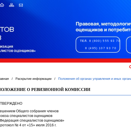
8 (800) 555 93 70
ТЕЛ.
8 (495) 107 93 70
лавная
/
Раскрытие информации
/
Положения об органах управления и иных орган
ПОЛОЖЕНИЕ О РЕВИЗИОННОЙ КОМИССИИ
ТВЕРЖДЕНО
ешением Общего собрания членов
оюза специалистов оценщиков
Федерация специалистов оценщиков»
ротокол № 4 от «15» июля 2016 г.