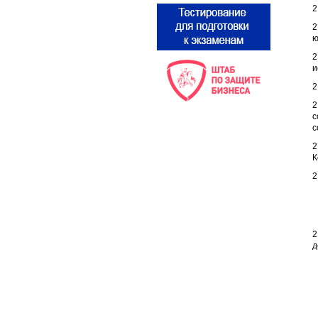
2
2
ю
2
и
2
2
с
с
2
К
2
2
д