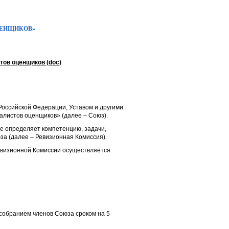
ЦЕНЩИКОВ»
ов оценщиков (doc)
Российской Федерации, Уставом и другими
листов оценщиков» (далее – Союз).
е определяет компетенцию, задачи,
а (далее – Ревизионная Комиссия).
евизионной Комиссии осуществляется
собранием членов Союза сроком на 5