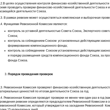
.2.В целях осуществления контроля финансово-хозяйственной деятельности
ремя проводить проверки финансово-хозяйственной деятельности Союза и им
асающейся деятельности Союза.
.3. В рамках ревизии может осуществляться комплексная и выборочная прове
.4. Функциями Ревизионной Комиссии являются:
контроль за уставной деятельностью Совета Союза, Экспертного сове
Союза;
контроль за соблюдением Союзом установленных действующим законо
формированию компенсационного фонда;
контроль за соблюдением Союзом установленных действующим законо
и порядку размещения средств компенсационного фонда Союза, за про
фонда Союза.
Порядок проведения проверок
.3. Ревизионная Комиссия проверяет финансово-хозяйственную деятельность
атериальных ценностей по итогам деятельности Союза за год.
.4. Ревизионная Комиссия проводит проверки не менее чем один раз в год (как
роведения ревизии определяются председателем Ревизионной Комиссии в с
евизионной Комиссии, который утверждается на заседании Ревизионной Ком
олее 15 календарных дней.