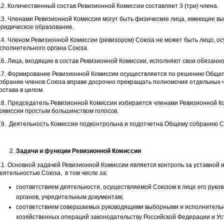
.2. Количественный состав Ревизионной Комиссии составляет 3 (три) члена.
.3. Членами Ревизионной Комиссии могут быть физические лица, имеющие в
ридическое образование.
.4. Членом Ревизионной Комиссии (ревизором) Союза не может быть лицо, 
сполнительного органа Союза.
.6. Лица, входящие в состав Ревизионной Комиссии, исполняют свои обязанно
.7. Формирование Ревизионной Комиссии осуществляется по решению Общег
обрание членов Союза вправе досрочно прекращать полномочия отдельных ч
остава в целом.
.8. Председатель Ревизионной Комиссии избирается членами Ревизионной К
омиссии простым большинством голосов.
.9. Деятельность Комиссии подконтрольна и подотчетна Общему собранию С
Задачи и функции Ревизионной Комиссии
.1. Основной задачей Ревизионной Комиссии является контроль за уставной
еятельностью Союза, в том числе за:
соответствием деятельности, осуществляемой Союзом в лице его рук
органов, учредительным документам;
соответствием совершаемых руководящими выборными и исполнитель
хозяйственных операций законодательству Российской Федерации и Ус