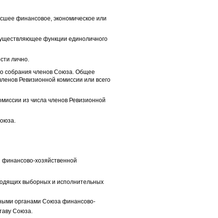
ысшее финансовое, экономическое или
осуществляющее функции единоличного
сти лично.
о собрания членов Союза. Общее
ленов Ревизионной комиссии или всего
омиссии из числа членов Ревизионной
оюза.
 и финансово-хозяйственной
оводящих выборных и исполнительных
ными органами Союза финансово-
таву Союза.