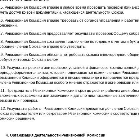
.5. Ревизионная Комиссия вправе в любое время проводить проверки финанс
меть доступ ко всей документации, касающейся деятельности Союза.
.6. Ревизионная Комиссия вправе требовать от органов управления и работ
ояснений.
.7. Ревизионная Комиссия предоставляет результаты проверок Общему собр
.8. Ревизионная Комиссия составляет заключение по годовым отчетам и бухг
обрание членов Союза не вправе его утвердить.
.9. Ревизионная Комиссия обязана потребовать созыва внеочередного общего
ребуют интересы Союза в целом.
.10. Результаты ревизии или проверки уставной и финансово-хозяйственной
ериод оформляются актом, который подписывается всеми членами Ревизион
евизионной Комиссии оформляется в письменном виде и направляется пред
 члена Ревизионной Комиссии особого мнение отражается в акте ревизии или
.11. Председатель Ревизионной Комиссии в срок до десяти рабочих дней обя
зложенных возражений или замечаний и дать по ним письменные заключени
евизии или проверки.
.12. Результаты работы Ревизионной Комиссии доводятся до членов Союза
оюза председателем или секретарем Ревизионной Комиссии в соответствии 
омиссии решением.
Организация деятельности Ревизионной Комиссии