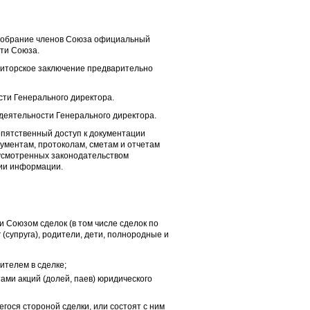
 собрание членов Союза официальный
ти Союза.
аудиторское заключение предварительно
ти Генерального директора.
 деятельности Генерального директора.
епятственный доступ к документации
кументам, протоколам, сметам и отчетам
усмотренных законодательством
тии информации.
 Союзом сделок (в том числе сделок по
 (супруга), родители, дети, полнородные и
ителем в сделке;
ами акций (долей, паев) юридического
гося стороной сделки, или состоят с ним