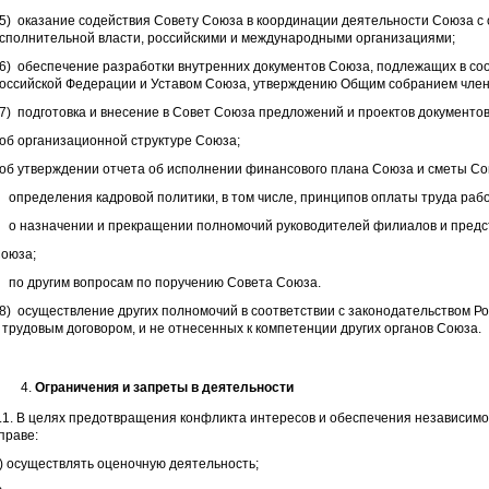
5) оказание содействия Совету Союза в координации деятельности Союза с 
сполнительной власти, российскими и международными организациями;
6) обеспечение разработки внутренних документов Союза, подлежащих в соо
оссийской Федерации и Уставом Союза, утверждению Общим собранием член
7) подготовка и внесение в Совет Союза предложений и проектов документов
 об организационной структуре Союза;
 об утверждении отчета об исполнении финансового плана Союза и сметы Со
 определения кадровой политики, в том числе, принципов оплаты труда раб
 о назначении и прекращении полномочий руководителей филиалов и предс
оюза;
 по другим вопросам по поручению Совета Союза.
8) осуществление других полномочий в соответствии с законодательством Р
 трудовым договором, и не отнесенных к компетенции других органов Союза.
Ограничения и запреты в деятельности
.1. В целях предотвращения конфликта интересов и обеспечения независимо
праве:
) осуществлять оценочную деятельность;