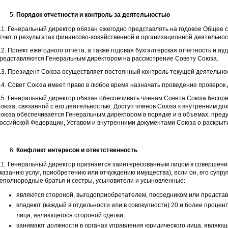
Порядок отчетности и контроль за деятельностью
.1. Генеральный директор обязан ежегодно представлять на годовое Общее
тчет о результатах финансово-хозяйственной и организационной деятельнос
.2. Проект ежегодного отчета, а также годовая бухгалтерская отчетность и 
редставляются Генеральным директором на рассмотрение Совету Союза.
.3. Президент Союза осуществляет постоянный контроль текущей деятельнос
.4. Совет Союза имеет право в любое время назначать проведение проверок
.5. Генеральный директор обязан обеспечивать членам Совета Союза беспр
оюза, связанной с его деятельностью. Доступ членов Союза к внутренним до
оюза обеспечивается Генеральным директором в порядке и в объемах, пред
оссийской Федерации, Уставом и внутренними документами Союза о раскры
Конфликт интересов и ответственность
.1. Генеральный директор признается заинтересованным лицом в совершении
казанию услуг, приобретению или отчуждению имущества), если он, его супруг
еполнородные братья и сестры, усыновители и усыновленные:
являются стороной, выгодоприобретателем, посредником или представ
владеют (каждый в отдельности или в совокупности) 20 и более процент
лица, являющегося стороной сделки;
занимают должности в органах управления юридического лица, являюще