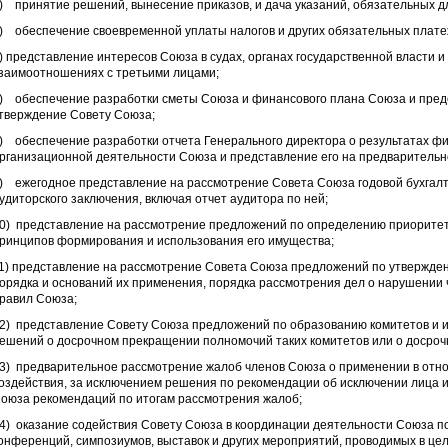
) принятие решений, вынесение приказов, и дача указаний, обязательных 
) обеспечение своевременной уплаты налогов и других обязательных плате
) представление интересов Союза в судах, органах государственной власти и
заимоотношениях с третьими лицами;
) обеспечение разработки сметы Союза и финансового плана Союза и пред
тверждение Совету Союза;
) обеспечение разработки отчета Генерального директора о результатах ф
рганизационной деятельности Союза и представление его на предварительн
) ежегодное представление на рассмотрение Совета Союза годовой бухгалт
удиторского заключения, включая отчет аудитора по ней;
0) представление на рассмотрение предложений по определению приорите
ринципов формирования и использования его имущества;
1) представление на рассмотрение Совета Союза предложений по утвержден
орядка и оснований их применения, порядка рассмотрения дел о нарушении
равил Союза;
2) представление Совету Союза предложений по образованию комитетов и и
ешений о досрочном прекращении полномочий таких комитетов или о досроч
3) предварительное рассмотрение жалоб членов Союза о применении в отн
оздействия, за исключением решения по рекомендации об исключении лица 
оюза рекомендаций по итогам рассмотрения жалоб;
4) оказание содействия Совету Союза в координации деятельности Союза по
онференций, симпозиумов, выставок и других мероприятий, проводимых в це