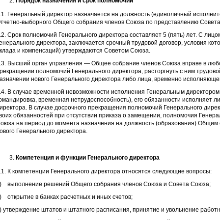
Порядок назначения и срок полномочий
.1. Генеральный директор назначается на должность (единоличный исполни
тчетно-выборного Общего собрания членов Союза по представлению Совета
.2. Срок полномочий Генерального директора составляет 5 (пять) лет. С лиц
енерального директора, заключается срочный трудовой договор, условия кот
клада и компенсаций) утверждаются Советом Союза.
.3. Высший орган управления — Общее собрание членов Союза вправе в люб
рекращении полномочий Генерального директора, расторгнуть с ним трудово
азначении нового Генерального директора либо лица, временно исполняющег
.4. В случае временной невозможности исполнения Генеральным директором 
омандировка, временная нетрудоспособность), его обязанности исполняет л
иректора. В случае досрочного прекращения полномочий Генерального дире
воих обязанностей при отсутствии приказа о замещении, полномочия Генера
оюза на период до момента назначения на должность (образования) Общим
ового Генерального директора.
Компетенция и функции Генерального директора
.1. К компетенции Генерального директора относятся следующие вопросы:
) выполнение решений Общего собрания членов Союза и Совета Союза;
) открытие в банках расчетных и иных счетов;
) утверждение штатов и штатного расписания, принятие и увольнение работ