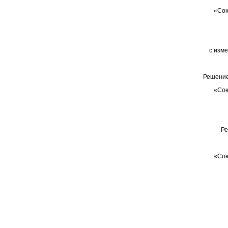
«Сою
с изм
Решение
«Сою
Ре
«Сою