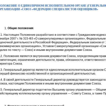
ОЛОЖЕНИЕ О ЕДИНОЛИЧНОМ ИСПОЛНИТЕЛЬНОМ ОРГАНЕ (ГЕНЕРАЛЬН
РГАНИЗАЦИИ «СОЮЗ «ФЕДЕРАЦИЯ СПЕЦИАЛИСТОВ ОЦЕНЩИКОВ»
Общие положения
.1. Настоящее Положение разработано в соответствии с Гражданским кодекс
екабря 2007 г. № 315-ФЗ «О саморегулируемых организациях», Федеральным 
ценочной деятельности в Российской Федерации», Федеральным законом от 1
екоммерческих организациях», Уставом Саморегулируемой организации «С
далее по тексту — Союз) и иными внутренними документами Союза.
.2. Положение является внутренним документом Союза, определяющим право
омпетенцию, ограничения деятельности, права, обязанности, ответственност
иректора Союза.
.3. Генеральный директор является единоличным исполнительным органом С
екущей финансово-хозяйственной и организационной деятельностью.
.4. В своей деятельности Генеральный директор руководствуется законодат
оюза, настоящим Положением и иными внутренними документами Союза.
.5. Генеральный директор подотчетен Высшему органу управления — Общем
ействующему коллегиальному органу управления — Совету Союза, а также П