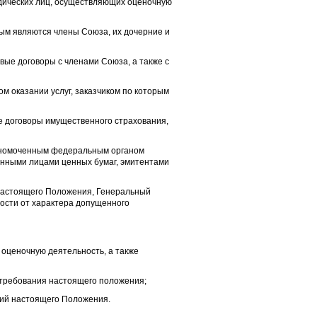
идических лиц, осуществляющих оценочную
рым являются члены Союза, их дочерние и
вые договоры с членами Союза, а также с
ом оказании услуг, заказчиком по которым
е договоры имущественного страхования,
олномоченным федеральным органом
нными лицами ценных бумаг, эмитентами
 настоящего Положения, Генеральный
ости от характера допущенного
 оценочную деятельность, а также
 требования настоящего положения;
ний настоящего Положения.