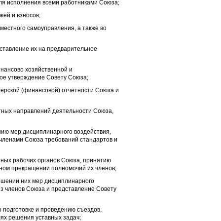
для исполнения всеми работниками Союза;
жей и взносов;
 местного самоуправления, а также во
ставление их на предварительное
инансово хозяйственной и
ое утверждение Совету Союза;
ерской (финансовой) отчетности Союза и
тных направлений деятельности Союза,
ию мер дисциплинарного воздействия,
 членами Союза требований стандартов и
ных рабочих органов Союза, принятию
ном прекращении полномочий их членов;
ошении них мер дисциплинарного
из членов Союза и представление Совету
 подготовке и проведению съездов,
лях решения уставных задач;