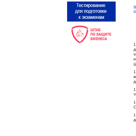
П
О
1
д
о
н
(
1
к
д
1
т
1
С
1
д