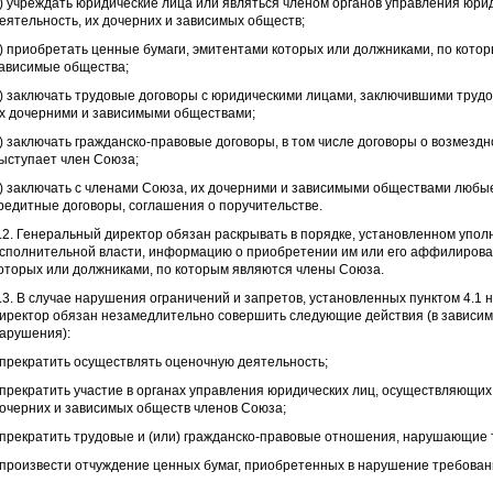
) учреждать юридические лица или являться членом органов управления юр
еятельность, их дочерних и зависимых обществ;
) приобретать ценные бумаги, эмитентами которых или должниками, по кото
ависимые общества;
) заключать трудовые договоры с юридическими лицами, заключившими трудо
х дочерними и зависимыми обществами;
) заключать гражданско-правовые договоры, в том числе договоры о возмездн
ыступает член Союза;
) заключать с членами Союза, их дочерними и зависимыми обществами любы
редитные договоры, соглашения о поручительстве.
.2. Генеральный директор обязан раскрывать в порядке, установленном уп
сполнительной власти, информацию о приобретении им или его аффилирова
оторых или должниками, по которым являются члены Союза.
.3. В случае нарушения ограничений и запретов, установленных пунктом 4.1
иректор обязан незамедлительно совершить следующие действия (в зависим
арушения):
 прекратить осуществлять оценочную деятельность;
 прекратить участие в органах управления юридических лиц, осуществляющих
очерних и зависимых обществ членов Союза;
 прекратить трудовые и (или) гражданско-правовые отношения, нарушающие
 произвести отчуждение ценных бумаг, приобретенных в нарушение требова