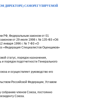
ОМ ДИРЕКТОРЕ) САМОРЕГУЛИРУЕМОЙ
ом РФ, Федеральным законом от 01
законом от 29 июля 1998 г. № 135-ФЗ «Об
2 января 1996 г. № 7-ФЗ «О
оюз «Федерация Специалистов Оценщиков»
вой статус, порядок назначения,
ь и порядок подотчетности Генерального
оюза и осуществляет руководство его
ельством Российской Федерации, Уставом
у собранию членов Союза, постоянно
резиденту Союза.