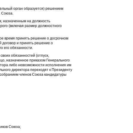
тельный орган образуется) решением
 Союза.
ом, назначенным на должность
орого (включая размер должностного
ое время принять решение о досрочном
й договор и принять решение о
о его обязанности.
своих обязанностей (отпуск,
ицо, назначенное приказом Генерального
ктора либо невозможности исполнения им
льного директора переходят к Президенту
 собранием членов Союза кандидатуры
ников Союза;